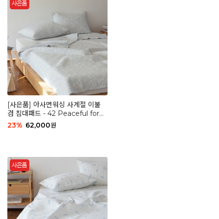
[사은품] 아사면워싱 사계절 이불
겸 침대패드 - 42 Peaceful fores
t
23
%
62,000
원