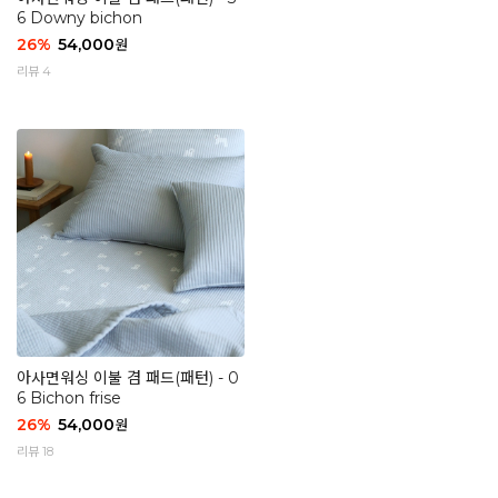
6 Downy bichon
26
%
54,000
원
리뷰 4
아사면워싱 이불 겸 패드(패턴) - 0
6 Bichon frise
26
%
54,000
원
리뷰 18