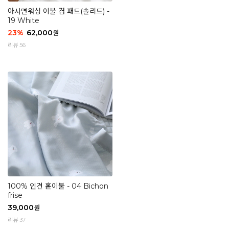
아사면워싱 이불 겸 패드(솔리드) -
19 White
23
%
62,000
원
리뷰 56
100% 인견 홑이불 - 04 Bichon
frise
39,000
원
리뷰 37