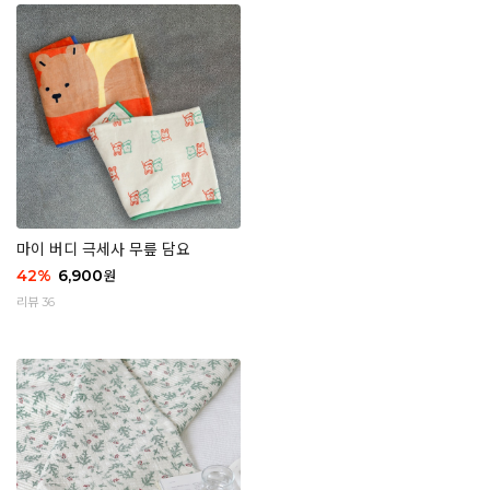
마이 버디 극세사 무릎 담요
42
%
6,900
원
리뷰 36