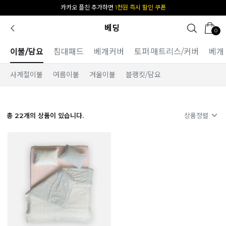
카카오 플친 추가하면
1천원 즉시 할인 쿠폰
베딩
0
이불/담요
침대패드
베개커버
토퍼·매트리스/커버
베개
사계절이불
여름이불
겨울이불
블랭킷/담요
총
22
개의 상품이 있습니다.
상품정렬