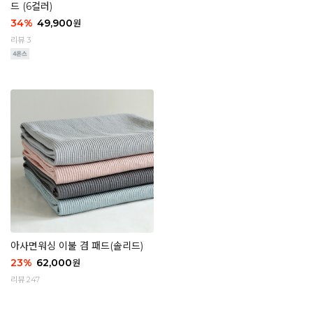
드 (6컬러)
34
%
49,900
원
리뷰 3
아사면워싱 이불 겸 패드(솔리드)
23
%
62,000
원
리뷰 247