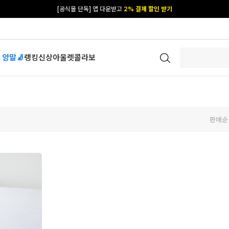
[공식몰 단독] 앱 다운받고
2% 결제 할인 받기
 양말🧦
랭킹
신상
아울렛
콜라보
판매순