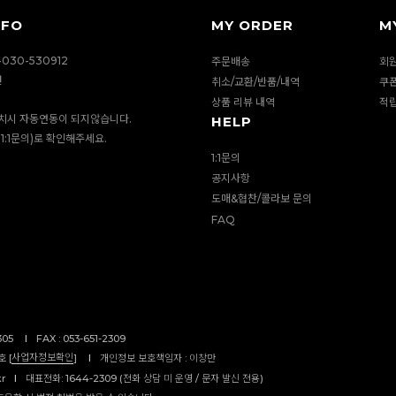
NFO
MY ORDER
M
030-530912
주문배송
회
션
취소/교환/반품/내역
쿠
상품 리뷰 내역
적
치시 자동연동이 되지않습니다.
HELP
1:1문의)로 확인해주세요.
1:1문의
공지사항
도매&협찬/콜라보 문의
FAQ
305
I
FAX : 053-651-2309
사업자정보확인
 [
]
I
개인정보 보호책임자 : 이창만
kr
I
대표전화: 1644-2309 (전화 상담 미 운영 / 문자 발신 전용)