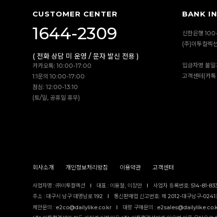
CUSTOMER CENTER
BANK I
1644-2309
신한은행 100-
(주)이투컬렉
( 전화 상담 미 운영 / 문자 발신 전용 )
입금자명 불일
카카오톡: 10:00-17:00
고객센터(카톡 
1:1문의 10:00-17:00
점심: 12:00-13:10
(토/일, 공휴일 휴무)
회사소개
개인정보처리방침
이용약관
고객센터
사업자명 : ㈜이투컬렉션
I
대표 : 이용철, 이창만
I
사업자 등록번호: 514-81-83
주소 : 대구시 남구 대명남로 192
I
통신판매업 신고번호: 제 2012-대구남구-0241호
제안문의 : e2co@dailylike.co.kr
I
대량 구매문의 : e2sales@dailylike.co.