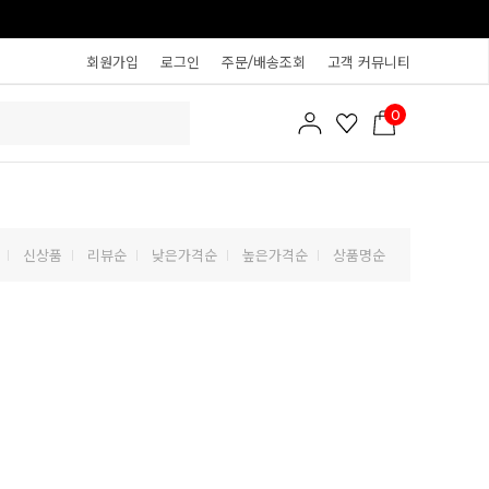
회원가입
로그인
주문/배송조회
고객 커뮤니티
0
신상품
리뷰순
낮은가격순
높은가격순
상품명순