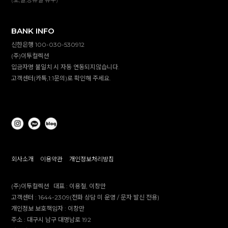
BANK INFO
신한은행 100-030-530912
(주)이투컬렉션
입금자명 불일치 시 자동 연동되지않습니다.
고객센터(카톡,1:1문의)로 확인해 주세요.
회사소개
이용약관
개인정보처리방침
(주)이투컬렉션
대표 :
이용철, 이창만
고객센터 :
1644-2309(전화 상담 미 운영 / 문자 발신 전용)
개인정보 보호책임자 :
이창만
주소 :
대구시 남구 대명남로 192