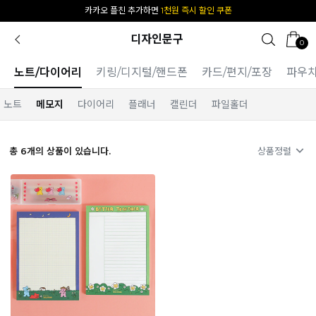
카카오 플친 추가하면
1천원 즉시 할인 쿠폰
디자인문구
0
노트/다이어리
키링/디지털/핸드폰
카드/편지/포장
파우
노트
메모지
다이어리
플래너
캘린더
파일홀더
총
6
개의 상품이 있습니다.
상품정렬