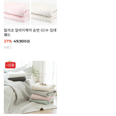
릴리코 알러지케어 순면 60수 침대
패드
27
%
49,900
원
리뷰 2