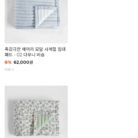
촉감극찬 에어리 모달 사계절 침대
패드 - 02 다우니 비숑
8
%
62,000
원
리뷰 3