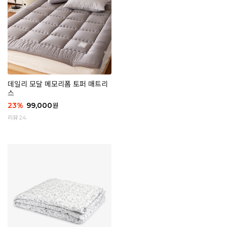
데일리 모달 메모리폼 토퍼 매트리
스
23
%
99,000
원
리뷰 24