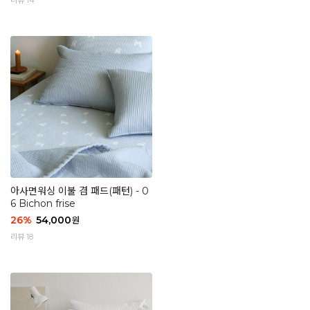
리뷰 14
아사면워싱 이불 겸 패드(패턴) - 0
6 Bichon frise
26
%
54,000
원
리뷰 18