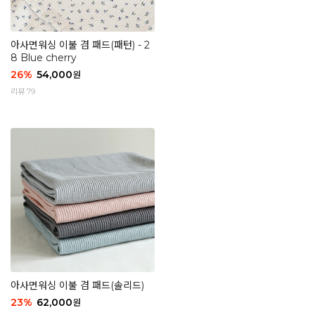
아사면워싱 이불 겸 패드(패턴) - 2
8 Blue cherry
26
%
54,000
원
리뷰 79
아사면워싱 이불 겸 패드(솔리드)
23
%
62,000
원