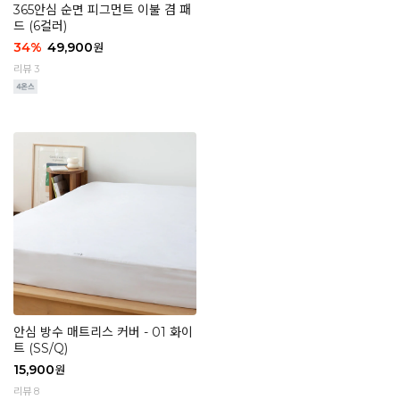
365안심 순면 피그먼트 이불 겸 패
드 (6컬러)
34
%
49,900
원
리뷰 3
안심 방수 매트리스 커버 - 01 화이
트 (SS/Q)
15,900
원
리뷰 8