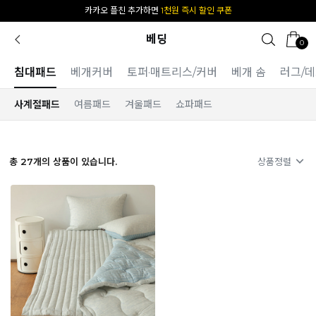
카카오 플친 추가하면
1천원 즉시 할인 쿠폰
베딩
0
침대패드
베개커버
토퍼·매트리스/커버
베개 솜
러그/
사계절패드
여름패드
겨울패드
쇼파패드
총
27
개의 상품이 있습니다.
상품정렬