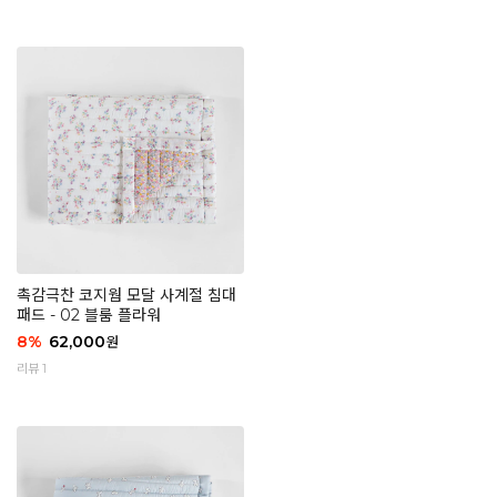
촉감극찬 코지웜 모달 사계절 침대
패드 - 02 블룸 플라워
8
%
62,000
원
리뷰 1