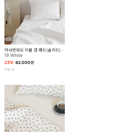
아사면워싱 이불 겸 패드(솔리드) -
19 White
23
%
62,000
원
리뷰 56