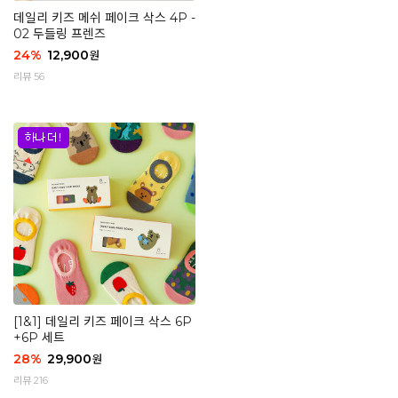
데일리 키즈 메쉬 페이크 삭스 4P -
02 두들링 프렌즈
24
%
12,900
원
리뷰 56
[1&1] 데일리 키즈 페이크 삭스 6P
+6P 세트
28
%
29,900
원
리뷰 216