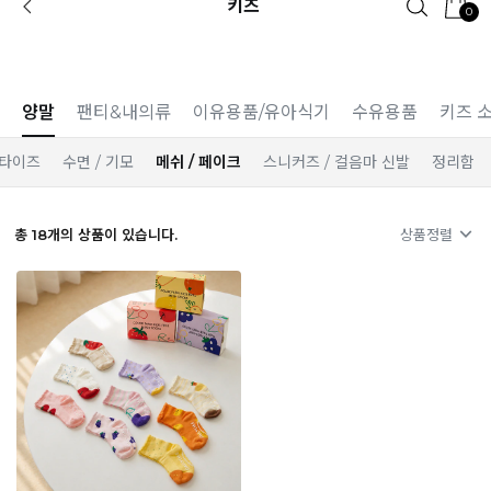
키즈
0
카카오 플친 추가하면
1천원 즉시 할인 쿠폰
양말
팬티&내의류
이유용품/유아식기
수유용품
키즈 
 타이즈
수면 / 기모
메쉬 / 페이크
스니커즈 / 걸음마 신발
정리함
총
18
개의 상품이 있습니다.
상품정렬