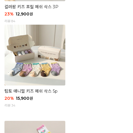
컬러팜 키즈 프릴 메쉬 삭스 3P
23
%
12,900
원
리뷰 84
팁토 애니멀 키즈 메쉬 삭스 5p
20
%
15,900
원
리뷰 34