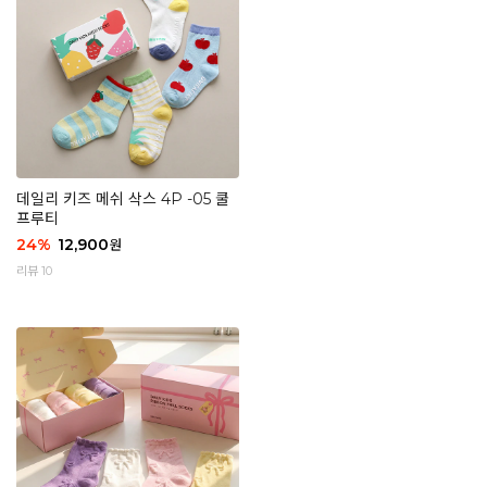
데일리 키즈 메쉬 삭스 4P -05 쿨
프루티
24
%
12,900
원
리뷰 10