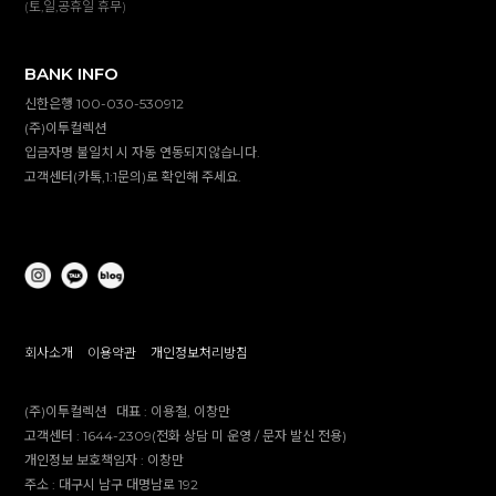
(토,일,공휴일 휴무)
BANK INFO
신한은행 100-030-530912
(주)이투컬렉션
입금자명 불일치 시 자동 연동되지않습니다.
고객센터(카톡,1:1문의)로 확인해 주세요.
회사소개
이용약관
개인정보처리방침
(주)이투컬렉션
대표 :
이용철, 이창만
고객센터 :
1644-2309(전화 상담 미 운영 / 문자 발신 전용)
개인정보 보호책임자 :
이창만
주소 :
대구시 남구 대명남로 192