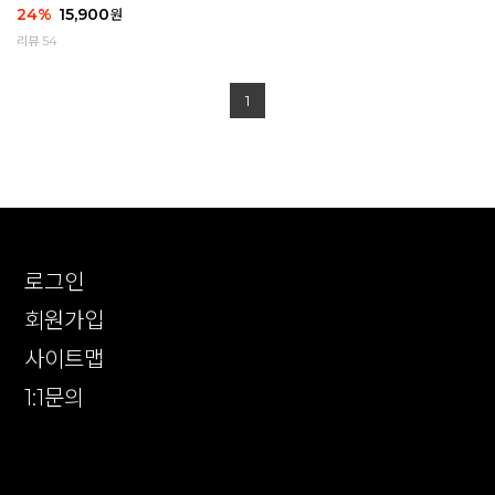
24
%
15,900
원
리뷰 54
1
로그인
회원가입
사이트맵
1:1문의
확인