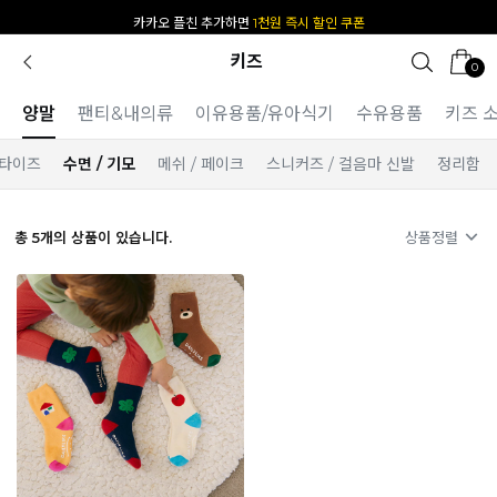
카카오 플친 추가하면
1천원 즉시 할인 쿠폰
키즈
0
양말
팬티&내의류
이유용품/유아식기
수유용품
키즈 
 타이즈
수면 / 기모
메쉬 / 페이크
스니커즈 / 걸음마 신발
정리함
총
5
개의 상품이 있습니다.
상품정렬