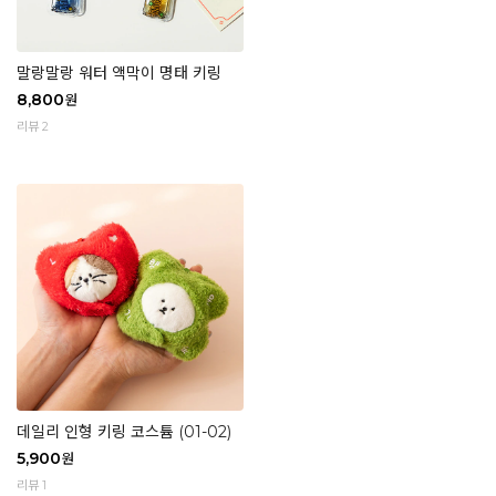
말랑말랑 워터 액막이 명태 키링
8,800
원
리뷰 2
데일리 인형 키링 코스튬 (01-02)
5,900
원
리뷰 1