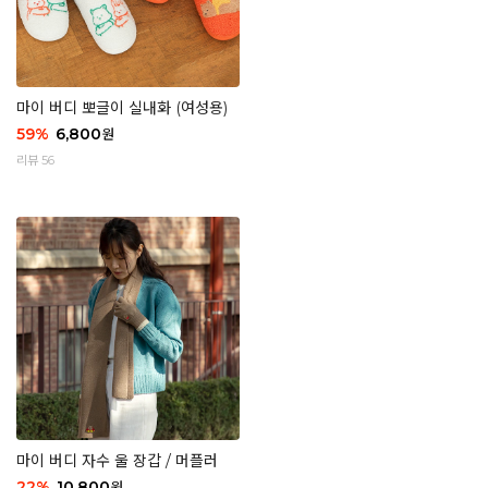
마이 버디 뽀글이 실내화 (여성용)
59
%
6,800
원
리뷰 56
마이 버디 자수 울 장갑 / 머플러
22
%
10,800
원