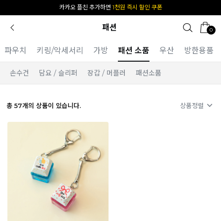
[공식몰 단독] 앱 다운받고
2% 결제 할인 받기
패션
0
파우치
키링/악세서리
가방
패션 소품
우산
방한용품
손수건
담요 / 슬리퍼
장갑 / 머플러
패션소품
총
57
개의 상품이 있습니다.
상품정렬