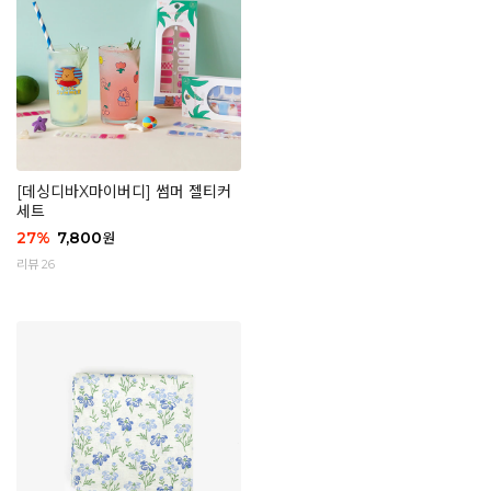
[데싱디바X마이버디] 썸머 젤티커
세트
27
%
7,800
원
리뷰 26