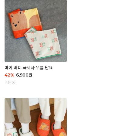
마이 버디 극세사 무릎 담요
42
%
6,900
원
리뷰 36