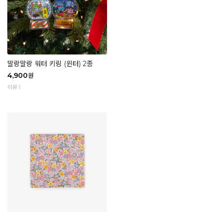
말랑말랑 워터 키링 (윈터) 2종
4,900
원
리뷰 1