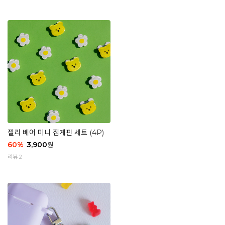
젤리 베어 미니 집게핀 세트 (4P)
60
%
3,900
원
리뷰 2