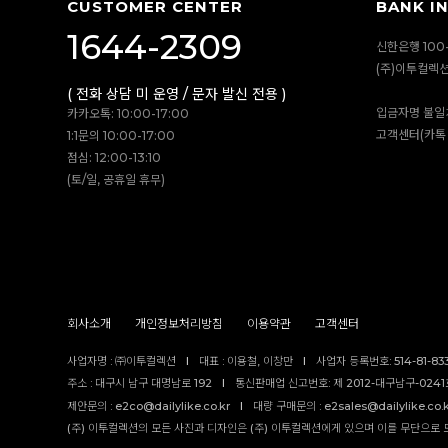
CUSTOMER CENTER
BANK I
1644-2309
신한은행 100-
(주)이투컬렉
( 전화 상담 미 운영 / 문자 발신 전용 )
입금자명 불일
카카오톡: 10:00-17:00
고객센터(카톡 
1:1문의 10:00-17:00
점심: 12:00-13:10
(토/일, 공휴일 휴무)
회사소개
개인정보처리방침
이용약관
고객센터
사업자명 : ㈜이투컬렉션
I
대표 : 이용철, 이창만
I
사업자 등록번호: 514-81-83
주소 : 대구시 남구 대명남로 192
I
통신판매업 신고번호: 제 2012-대구남구-0241호
제안문의 : e2co@dailylike.co.kr
I
대량 구매문의 : e2sales@dailylike.co.
(주) 이투컬렉션의 모든 사진과 디자인은 (주) 이투컬렉션에게 있으며 이를 무단으로 