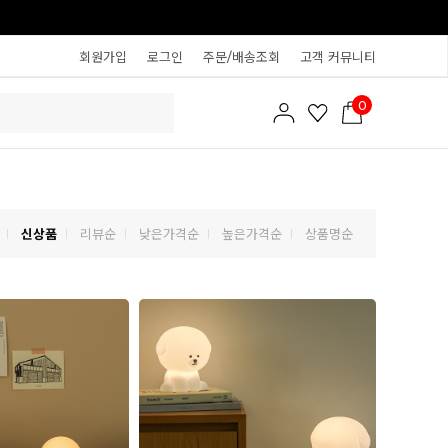
회원가입
로그인
주문/배송조회
고객 커뮤니티
0
신상품
리뷰순
낮은가격순
높은가격순
상품명순