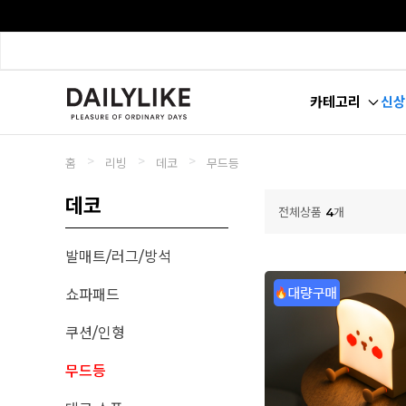
카테고리
신상
>
>
>
홈
리빙
데코
무드등
데코
전체상품
4
개
발매트/러그/방석
쇼파패드
쿠션/인형
무드등