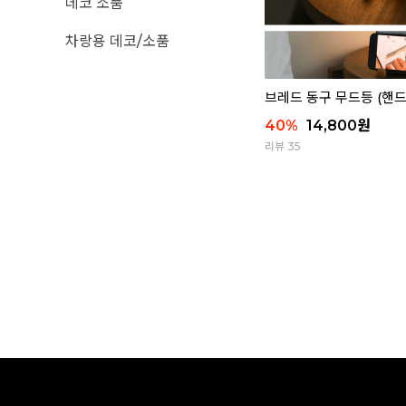
데코 소품
차랑용 데코/소품
브레드 동구 무드등 (핸
40
%
14,800
원
리뷰 35