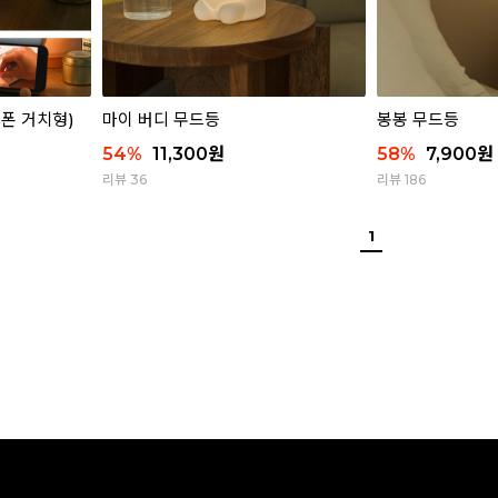
드폰 거치형)
마이 버디 무드등
봉봉 무드등
54
%
11,300
원
58
%
7,900
원
리뷰 36
리뷰 186
1