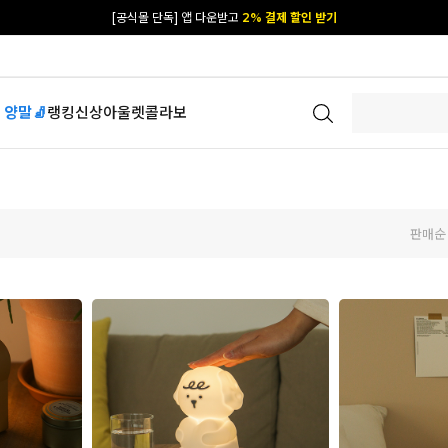
[공식몰 단독] 앱 다운받고
2% 결제 할인 받기
 양말🧦
랭킹
신상
아울렛
콜라보
판매순