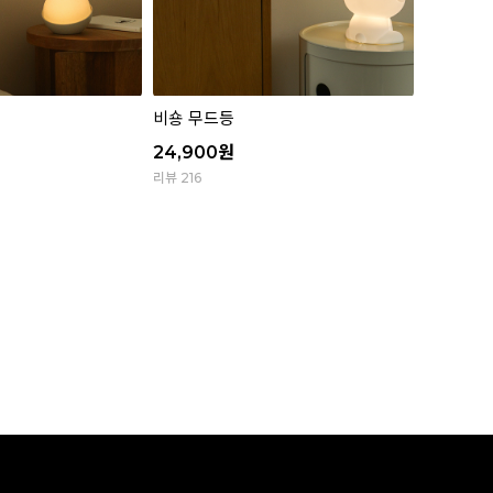
비숑 무드등
24,900
원
리뷰 216