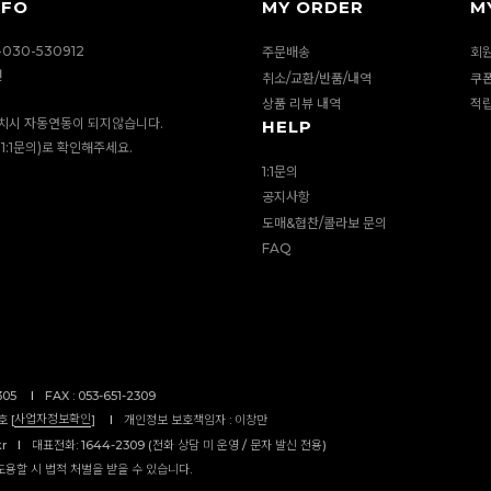
NFO
MY ORDER
M
030-530912
주문배송
회
션
취소/교환/반품/내역
쿠
상품 리뷰 내역
적
치시 자동연동이 되지않습니다.
HELP
1:1문의)로 확인해주세요.
1:1문의
공지사항
도매&협찬/콜라보 문의
FAQ
305
I
FAX : 053-651-2309
사업자정보확인
 [
]
I
개인정보 보호책임자 : 이창만
kr
I
대표전화: 1644-2309 (전화 상담 미 운영 / 문자 발신 전용)
도용할 시 법적 처벌을 받을 수 있습니다.