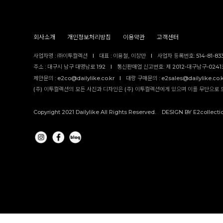
회사소개
개인정보처리방침
이용약관
고객센터
사업자명 : ㈜이투컬렉션
I
대표 : 이용철, 이창만
I
사업자 등록번호: 514-81-83
주소 : 대구시 남구 대명남로 192
I
통신판매업 신고번호: 제 2012-대구남구-0241호
제안문의 : e2co@dailylike.co.kr
I
대량 구매문의 : e2sales@dailylike.co.
(주) 이투컬렉션의 모든 사진과 디자인은 (주) 이투컬렉션에게 있으며 이를 무단으로 
Copyright 2021 Dailylike All Rights Reserved. DESIGN BY E2collecti