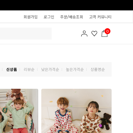
회원가입
로그인
주문/배송조회
고객 커뮤니티
0
신상품
리뷰순
낮은가격순
높은가격순
상품명순