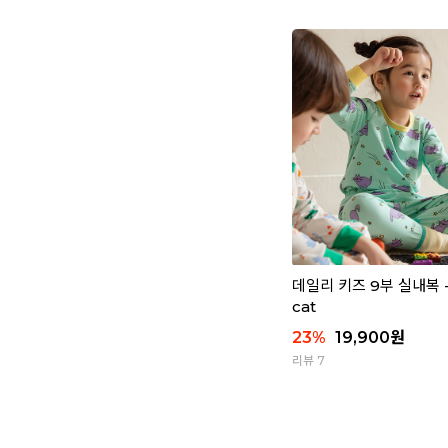
데일리 키즈 9부 실내복 - 
cat
23
%
19,900
원
리뷰 7