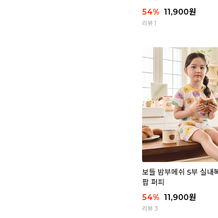
54
%
11,900
원
리뷰 1
보들 밤부메쉬 5부 실내복 
팝 퍼피
54
%
11,900
원
리뷰 3