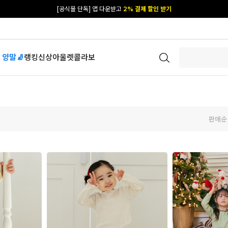
카카오 플친 추가하면
1천원 즉시 할인 쿠폰
[공식몰 단독] 앱 다운받고
2% 결제 할인 받기
 양말🧦
랭킹
신상
아울렛
콜라보
판매순