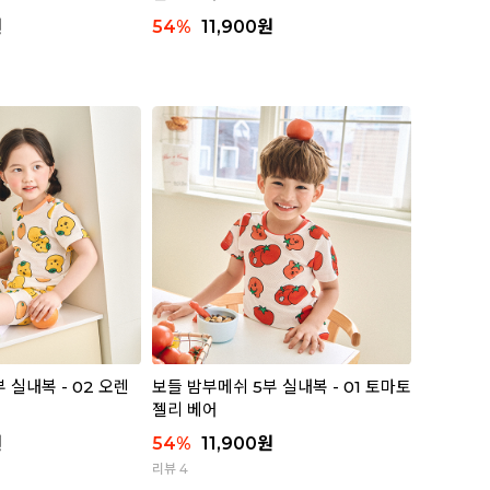
원
54
%
11,900
원
 실내복 - 02 오렌
보들 밤부메쉬 5부 실내복 - 01 토마토
젤리 베어
원
54
%
11,900
원
리뷰 4