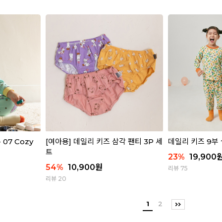
07 Cozy
[여아용] 데일리 키즈 삼각 팬티 3P 세
데일리 키즈 9부 실
트
23
%
19,900
54
%
10,900
원
리뷰 75
리뷰 20
1
2