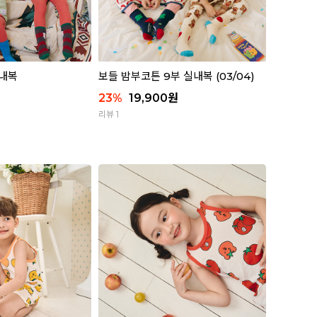
실내복
보들 밤부코튼 9부 실내복 (03/04)
23
%
19,900
원
리뷰 1