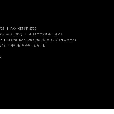
305
I
FAX : 053-651-2309
사업자정보확인
 [
]
I
개인정보 보호책임자 : 이창만
kr
I
대표전화: 1644-2309 (전화 상담 미 운영 / 문자 발신 전용)
도용할 시 법적 처벌을 받을 수 있습니다.
on