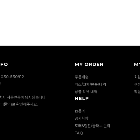
NFO
MY ORDER
M
030-530912
주문배송
회
션
취소/교환/반품/내역
쿠
상품 리뷰 내역
적
치시 자동연동이 되지않습니다.
HELP
1:1문의)로 확인해주세요.
1:1문의
공지사항
도매&협찬/콜라보 문의
FAQ