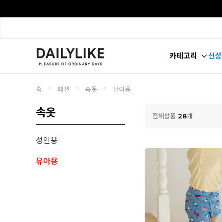
카테고리
신상
>
>
>
홈
패션
속옷
유아용
속옷
전체상품
28
개
성인용
유아용