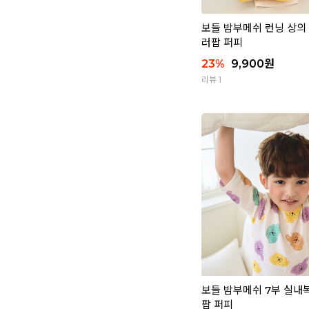
보들 밤부메쉬 런닝 상의 1
러팝 퍼피
23
%
9,900
원
리뷰 1
보들 밤부메쉬 7부 실내복 
팝 퍼피