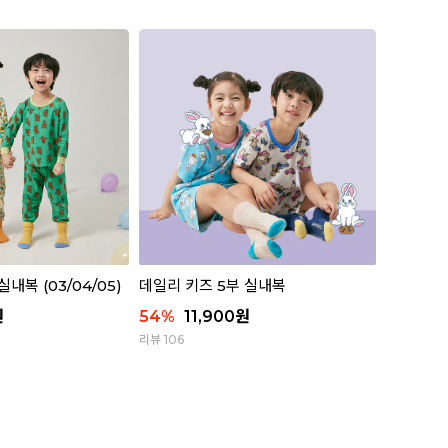
내복 (03/04/05)
데일리 키즈 5부 실내복
원
54
%
11,900
원
리뷰 106