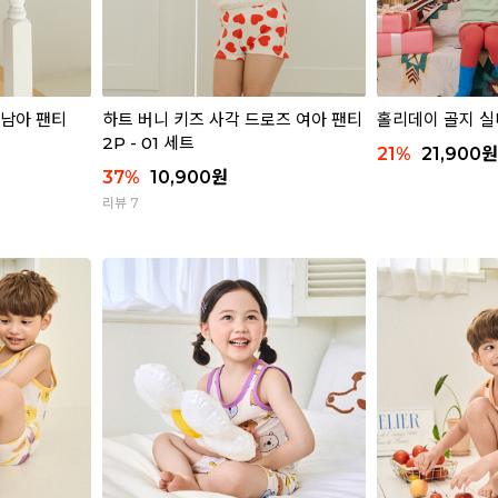
 남아 팬티
하트 버니 키즈 사각 드로즈 여아 팬티
홀리데이 골지 
2P - 01 세트
21
%
21,900
원
37
%
10,900
원
리뷰 7