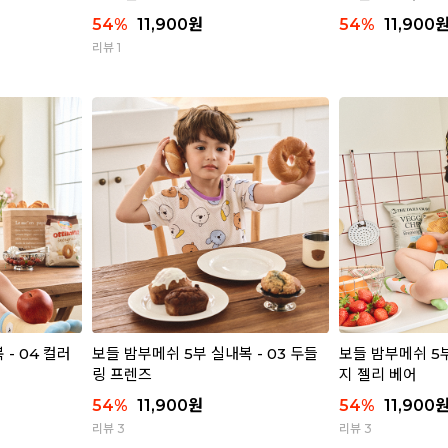
54
%
11,900
원
54
%
11,900
리뷰 1
- 04 컬러
보들 밤부메쉬 5부 실내복 - 03 두들
보들 밤부메쉬 5부
링 프렌즈
지 젤리 베어
54
%
11,900
원
54
%
11,900
리뷰 3
리뷰 3