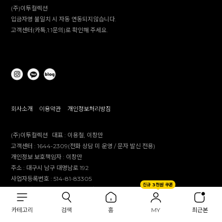
(주)이투컬렉션
입금자명 불일치 시 자동 연동되지않습니다.
고객센터(카톡,1:1문의)로 확인해 주세요.
회사소개
이용약관
개인정보처리방침
(주)이투컬렉션
대표 :
이용철, 이창만
고객센터 :
1644-2309(전화 상담 미 운영 / 문자 발신 전용)
개인정보 보호책임자 :
이창만
주소 :
대구시 남구 대명남로 192
사업자등록번호 :
514-81-83305
신규 3천원 쿠폰
통신판매업 신고번호 :
제 2012-대구남구-0241호
제안 문의 : e2co@dailylike.co.kr
카테고리
검색
홈
MY
최근본
대량 구매 문의 : e2sales@dailylike.co.kr