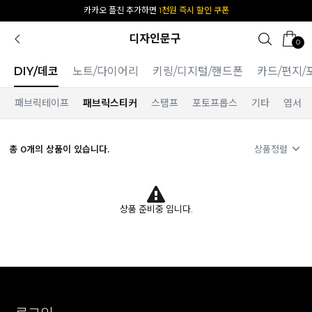
카카오 플친 추가하면
1천원 즉시 할인 쿠폰
디자인문구
0
DIY/데코
노트/다이어리
키링/디지털/핸드폰
카드/편지/
프
패브릭테이프
패브릭스티커
스탬프
포토프롭스
기타
엽서
총
0
개의 상품이 있습니다.
상품정렬
상품 준비중 입니다.