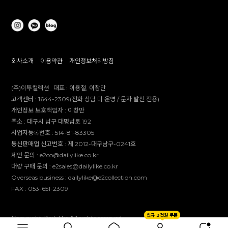
회사소개
이용약관
개인정보처리방침
(주)이투컬렉션
대표 :
이용철, 이창만
고객센터 :
1644-2309(전화 상담 미 운영 / 문자 발신 전용)
개인정보 보호책임자 :
이창만
주소 :
대구시 남구 대명남로 192
사업자등록번호 :
514-81-83305
통신판매업 신고번호 :
제 2012-대구남구-0241호
제안 문의 : e2co@dailylike.co.kr
대량 구매 문의 : e2sales@dailylike.co.kr
Overseas business : dailylike@e2collection.com
FAX :
053-651-2309
신규 3천원 쿠폰
Copyright Dailylike All rights reserved.