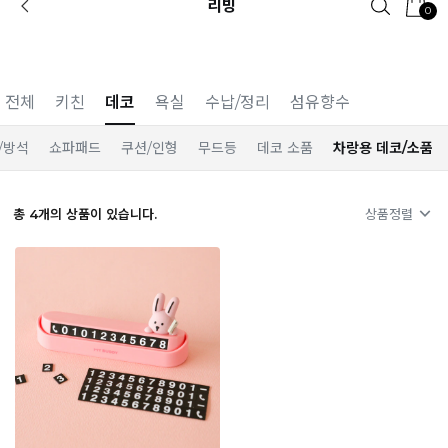
리빙
0
카카오 플친 추가하면
1천원 즉시 할인 쿠폰
전체
키친
데코
욕실
수납/정리
섬유향수
/방석
쇼파패드
쿠션/인형
무드등
데코 소품
차랑용 데코/소품
총
4
개의 상품이 있습니다.
상품정렬