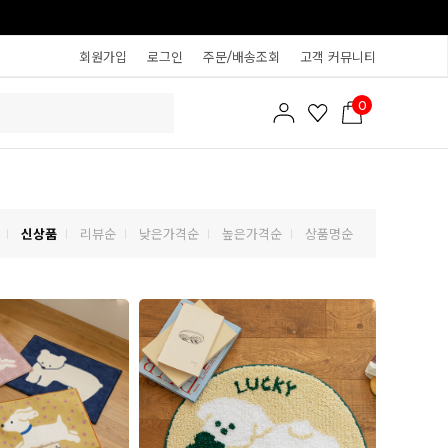
회원가입
로그인
주문/배송조회
고객 커뮤니티
0
신상품
리뷰순
낮은가격순
높은가격순
상품명순