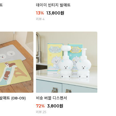
트
데이미 빈티지 발매트
13
%
13,800
원
리뷰 4
매트 (08-09)
비숑 버블 디스펜서
72
%
3,800
원
리뷰 25