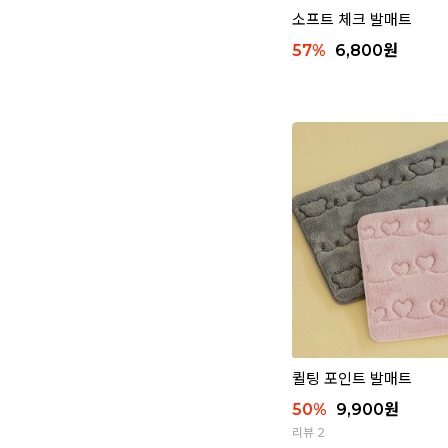
소프트 체크 발매트
57
%
6,800
원
퀼팅 포인트 발매트
50
%
9,900
원
리뷰 2