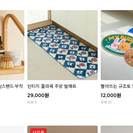
(스탠드·부착
빈티지 플라워 주방 발매트
빨아쓰는 규조토 발
29,000
원
12,000
원
리뷰 5
리뷰 10