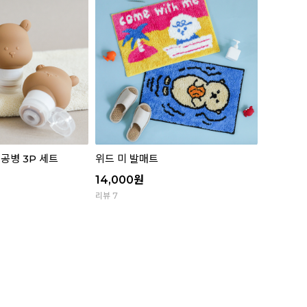
공병 3P 세트
위드 미 발매트
14,000
원
리뷰 7