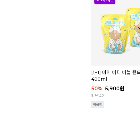
[1+1] 마이 버디 버블 
400ml
50
%
5,900
원
리뷰 42