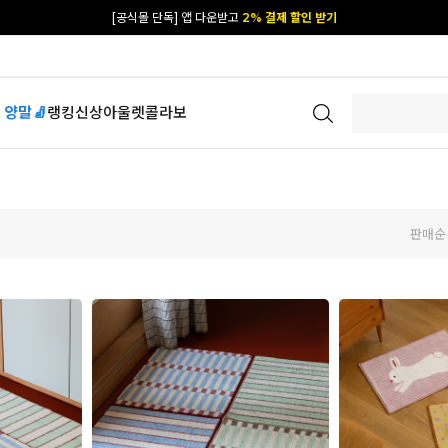
카카오 플친 추가하면
1천원 즉시 할인 쿠폰
[공식몰 단독] 앱 다운받고
2% 결제 할인 받기
 양말🧦
랭킹
신상
아울렛
콜라보
판매순