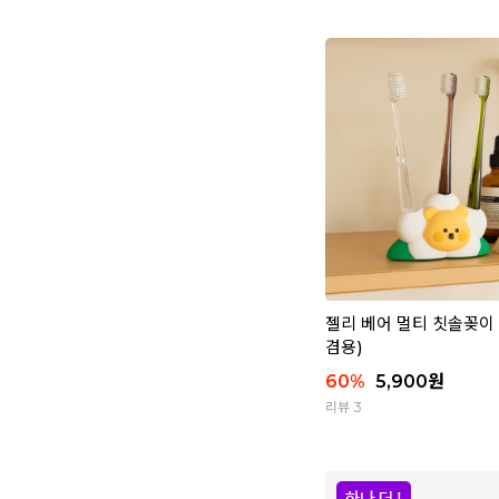
젤리 베어 멀티 칫솔꽂이 
겸용)
60
%
5,900
원
리뷰 3