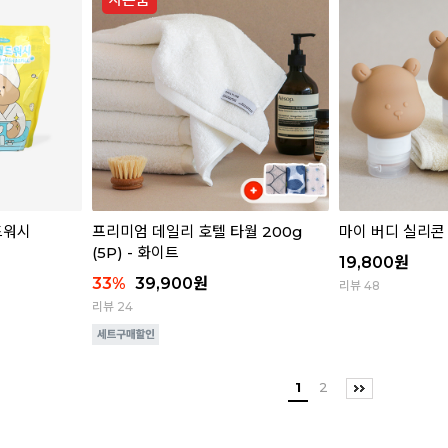
핸드워시
프리미엄 데일리 호텔 타월 200g
마이 버디 실리콘 
(5P) - 화이트
19,800
원
33
%
39,900
원
리뷰 48
리뷰 24
1
2