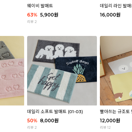
웨이비 발매트
데일리 라인 발매
63
%
5,900
원
16,000
원
리뷰 2
데일리 소프트 발매트 (01-03)
빨아쓰는 규조토 발
50
%
8,000
원
12,000
원
리뷰 2
리뷰 12