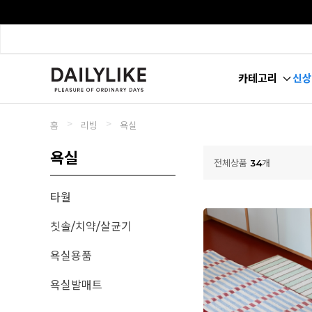
카테고리
신상
>
>
홈
리빙
욕실
욕실
전체상품
34
개
타월
칫솔/치약/살균기
욕실용품
욕실발매트