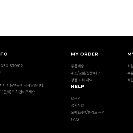
NFO
MY ORDER
M
030-530912
주문배송
회
션
취소/교환/반품/내역
쿠
상품 리뷰 내역
적
치시 자동연동이 되지않습니다.
HELP
1:1문의)로 확인해주세요.
1:1문의
공지사항
도매&협찬/콜라보 문의
FAQ