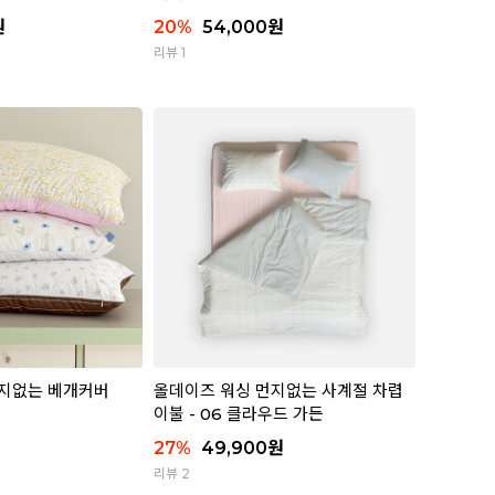
원
20
%
54,000
원
리뷰 1
먼지없는 베개커버
올데이즈 워싱 먼지없는 사계절 차렵
이불 - 06 클라우드 가든
27
%
49,900
원
리뷰 2