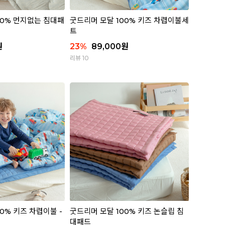
00% 먼지없는 침대패
굿드리머 모달 100% 키즈 차렵이불세
트
원
23
%
89,000
원
리뷰 10
0% 키즈 차렵이불 -
굿드리머 모달 100% 키즈 논슬립 침
대패드