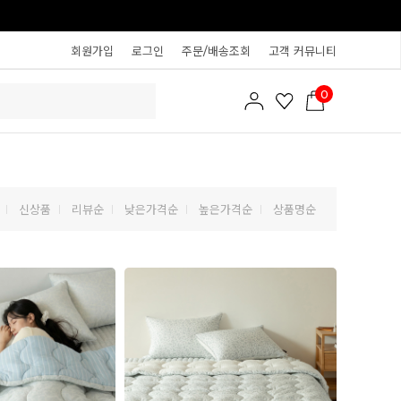
회원가입
로그인
주문/배송조회
고객 커뮤니티
0
신상품
리뷰순
낮은가격순
높은가격순
상품명순