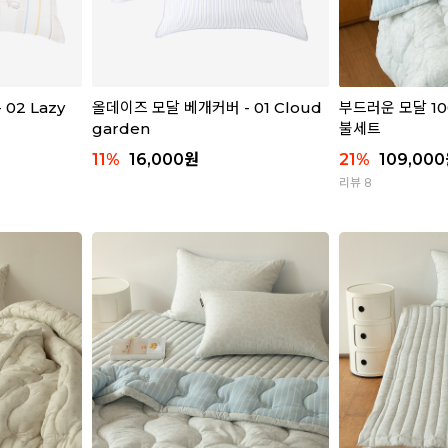
02 Lazy
올데이즈 모달 베개커버 - 01 Cloud
부드러운 모달 1
garden
불세트
11
%
16,000
원
21
%
109,000
리뷰 8