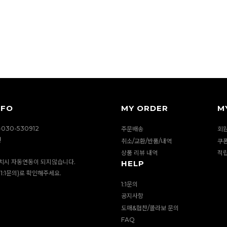
NFO
MY ORDER
M
030-530912
주문배송
회
션
취소/교환/반품/내역
쿠
상품 리뷰 내역
적
치시 자동연동이 되지않습니다.
HELP
1:1문의)로 확인해주세요.
1:1문의
공지사항
도매&협찬/콜라보 문의
FAQ