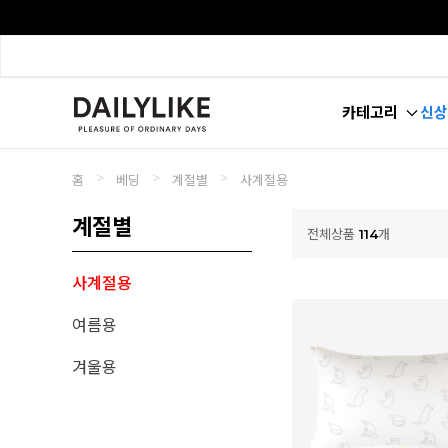
카테고리
신상
>
>
>
홈
베딩
계절별
사계절용
계절별
전체상품
114
개
사계절용
여름용
겨울용