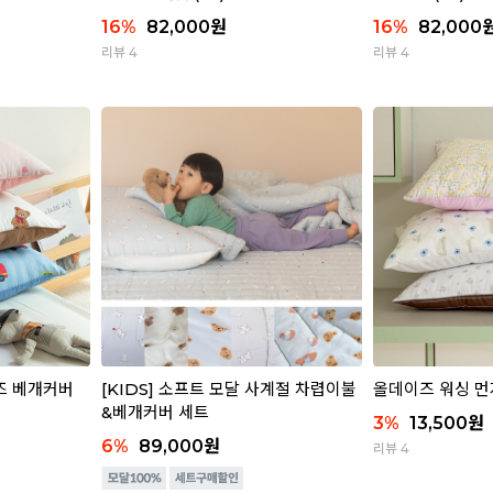
16
%
82,000
원
16
%
82,000
리뷰 4
리뷰 4
키즈 베개커버
[KIDS] 소프트 모달 사계절 차렵이불
올데이즈 워싱 
&베개커버 세트
3
%
13,500
원
6
%
89,000
원
리뷰 4