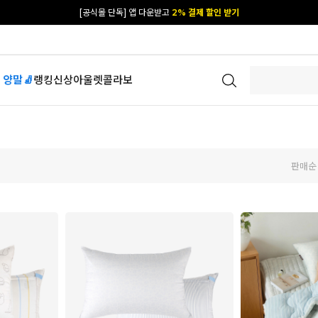
카카오 플친 추가하면
1천원 즉시 할인 쿠폰
[공식몰 단독] 앱 다운받고
2% 결제 할인 받기
 양말🧦
랭킹
신상
아울렛
콜라보
판매순