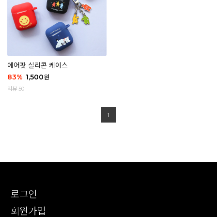
에어팟 실리콘 케이스
83
%
1,500
원
리뷰 50
1
로그인
회원가입