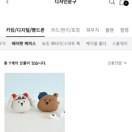
디자인문구
0
[공식몰 단독] 앱 다운받고
2% 결제 할인 받기
키링/디지털/핸드폰
카드/편지/포장
파우치
볼펜
앨범
우치
에어팟 케이스
보조 배터리/스마트 톡
케이블 홀더
스톱워치
총
7
개의 상품이 있습니다.
상품정렬