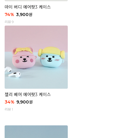
마이 버디 에어팟3 케이스
74
%
3,900
원
리뷰 9
젤리 베어 에어팟3 케이스
34
%
9,900
원
리뷰 1