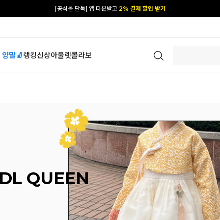
[공식몰 단독] 앱 다운받고
2% 결제 할인 받기
 양말🧦
랭킹
신상
아울렛
콜라보
DL QUEEN