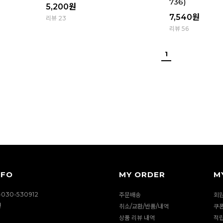
736)
5,200
원
7,540
원
리뷰 23
리뷰 56
1
NFO
MY ORDER
M
030-530912
주문배송
회
션
취소/교환/반품/내역
쿠
상품 리뷰 내역
적