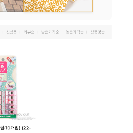
신상품
리뷰순
낮은가격순
높은가격순
상품명순
립(10개입) (22-