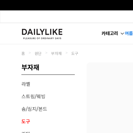
카테고리
여름
>
>
>
홈
원단
부자재
도구
부자재
라벨
스트링/웨빙
솜/심지/본드
도구