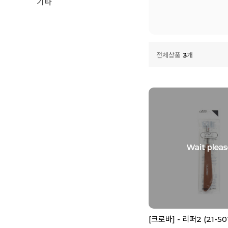
기타
전체상품
3
개
[크로바] - 리퍼2 (21-50