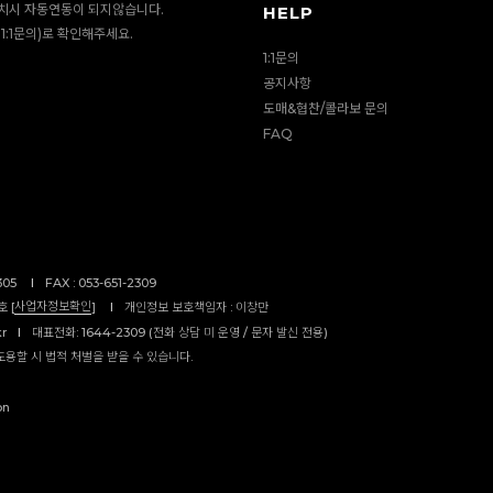
치시 자동연동이 되지않습니다.
HELP
1:1문의)로 확인해주세요.
1:1문의
공지사항
도매&협찬/콜라보 문의
FAQ
305
I
FAX : 053-651-2309
사업자정보확인
 [
]
I
개인정보 보호책임자 : 이창만
kr
I
대표전화: 1644-2309 (전화 상담 미 운영 / 문자 발신 전용)
도용할 시 법적 처벌을 받을 수 있습니다.
on