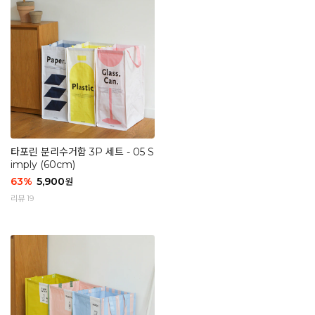
타포린 분리수거함 3P 세트 - 05 S
imply (60cm)
63
%
5,900
원
리뷰 19