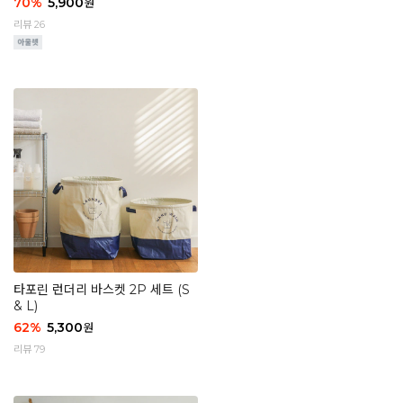
70
%
5,900
원
리뷰 26
타포린 런더리 바스켓 2P 세트 (S
& L)
62
%
5,300
원
리뷰 79