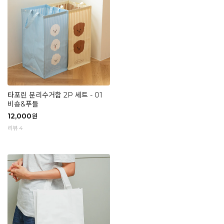
타포린 분리수거함 2P 세트 - 01
비숑&푸들
12,000
원
리뷰 4