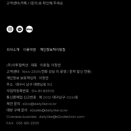
고객센터(카톡,1:1문의)로 확인해 주세요.
회사소개
이용약관
개인정보처리방침
(주)이투컬렉션
대표 :
이용철, 이창만
고객센터 :
1644-2309(전화 상담 미 운영 / 문자 발신 전용)
개인정보 보호책임자 :
이창만
주소 :
대구시 남구 대명남로 192
사업자등록번호 :
514-81-83305
통신판매업 신고번호 :
제 2012-대구남구-0241호
제안 문의 : e2co@dailylike.co.kr
대량 구매 문의 : e2sales@dailylike.co.kr
Overseas business : dailylike@e2collection.com
FAX :
053-651-2309