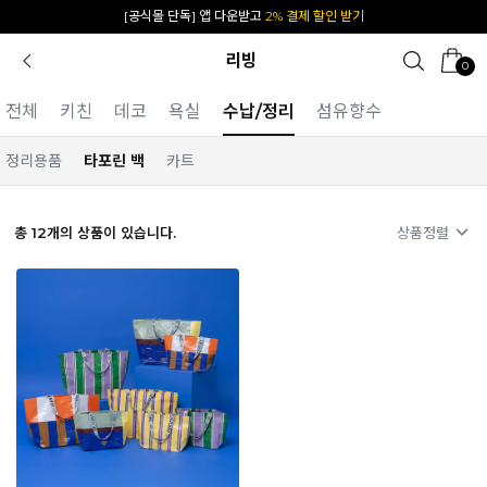
[공식몰 단독] 앱 다운받고
2% 결제 할인 받기
리빙
0
전체
키친
데코
욕실
수납/정리
섬유향수
정리용품
타포린 백
카트
총
12
개의 상품이 있습니다.
상품정렬