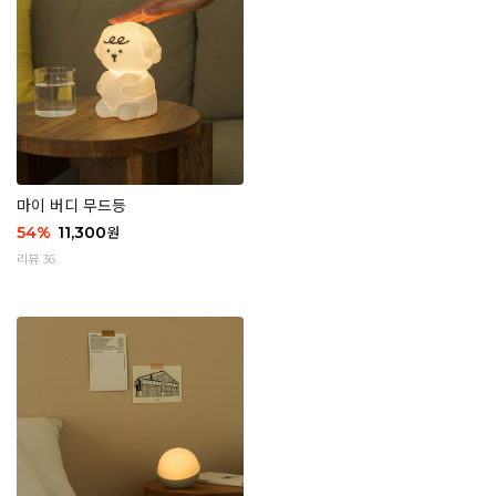
마이 버디 무드등
54
%
11,300
원
리뷰 36