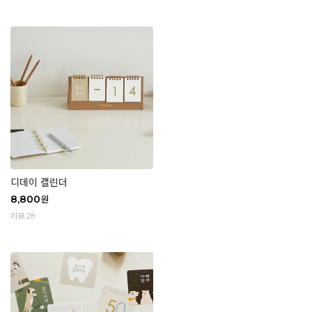
디데이 캘린더
8,800
원
리뷰 28