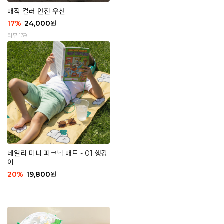
매직 컬러 안전 우산
17
%
24,000
원
리뷰 139
데일리 미니 피크닉 매트 - 01 행강
이
20
%
19,800
원