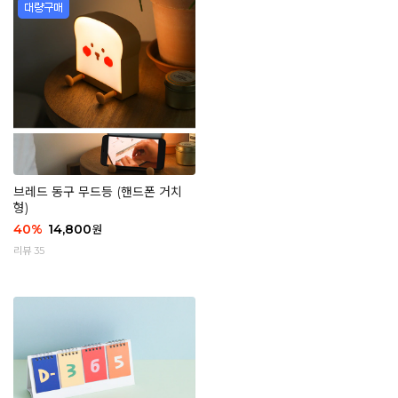
브레드 동구 무드등 (핸드폰 거치
형)
40
%
14,800
원
리뷰 35