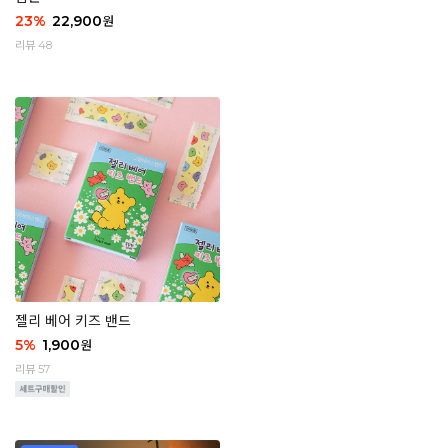
23
%
22,900
원
리뷰 48
젤리 베어 키즈 밴드
5
%
1,900
원
리뷰 57