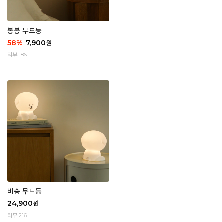
봉봉 무드등
58
%
7,900
원
리뷰 186
비숑 무드등
24,900
원
리뷰 216