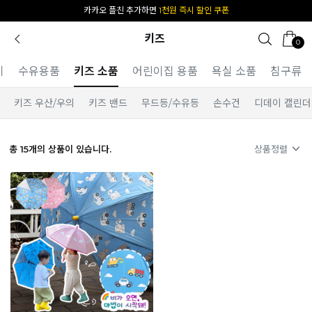
카카오 플친 추가하면
1천원 즉시 할인 쿠폰
키즈
0
기
수유용품
키즈 소품
어린이집 용품
욕실 소품
침구류
키즈 우산/우의
키즈 밴드
무드등/수유등
손수건
디데이 캘린더
총
15
개의 상품이 있습니다.
상품정렬