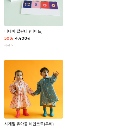
디데이 캘린더 (비비드)
50
%
4,400
원
리뷰 6
사계절 유아동 레인코트(우비)