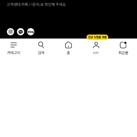
고객센터(카톡,1:1문의)로 확인해 주세요.
신규 3천원 쿠폰
카테고리
검색
홈
MY
최근본
회사소개
이용약관
개인정보처리방침
(주)이투컬렉션
대표 :
이용철, 이창만
고객센터 :
1644-2309(전화 상담 미 운영 / 문자 발신 전용)
개인정보 보호책임자 :
이창만
주소 :
대구시 남구 대명남로 192
사업자등록번호 :
514-81-83305
통신판매업 신고번호 :
제 2012-대구남구-0241호
제안 문의 : e2co@dailylike.co.kr
대량 구매 문의 : e2sales@dailylike.co.kr
Overseas business : dailylike@e2collection.com
FAX :
053-651-2309