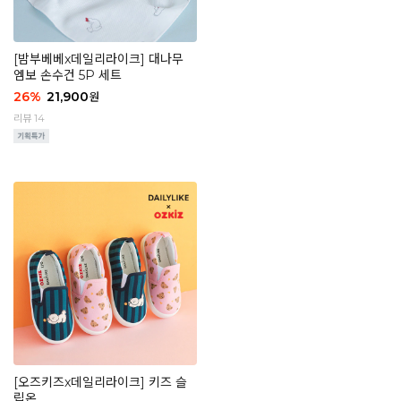
[밤부베베x데일리라이크] 대나무
엠보 손수건 5P 세트
26
%
21,900
원
리뷰 14
[오즈키즈x데일리라이크] 키즈 슬
립온