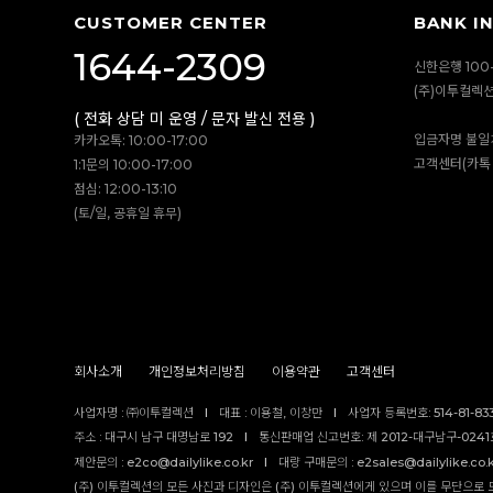
CUSTOMER CENTER
BANK I
1644-2309
신한은행 100-
(주)이투컬렉
( 전화 상담 미 운영 / 문자 발신 전용 )
입금자명 불일
카카오톡: 10:00-17:00
고객센터(카톡 
1:1문의 10:00-17:00
점심: 12:00-13:10
(토/일, 공휴일 휴무)
회사소개
개인정보처리방침
이용약관
고객센터
사업자명 : ㈜이투컬렉션
I
대표 : 이용철, 이창만
I
사업자 등록번호: 514-81-83
주소 : 대구시 남구 대명남로 192
I
통신판매업 신고번호: 제 2012-대구남구-0241호
제안문의 : e2co@dailylike.co.kr
I
대량 구매문의 : e2sales@dailylike.co.
(주) 이투컬렉션의 모든 사진과 디자인은 (주) 이투컬렉션에게 있으며 이를 무단으로 