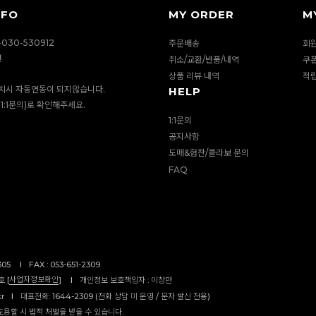
NFO
MY ORDER
M
030-530912
주문배송
회
션
취소/교환/반품/내역
쿠
상품 리뷰 내역
적
치시 자동연동이 되지않습니다.
HELP
1:1문의)로 확인해주세요.
1:1문의
공지사항
도매&협찬/콜라보 문의
FAQ
305
I
FAX : 053-651-2309
사업자정보확인
 [
]
I
개인정보 보호책임자 : 이창만
kr
I
대표전화: 1644-2309 (전화 상담 미 운영 / 문자 발신 전용)
도용할 시 법적 처벌을 받을 수 있습니다.