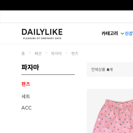
카테고리
신상
>
>
>
홈
패션
파자마
팬츠
파자마
전체상품
8
개
팬츠
세트
ACC