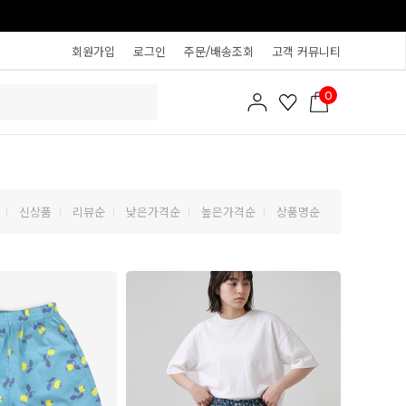
회원가입
로그인
주문/배송조회
고객 커뮤니티
0
신상품
리뷰순
낮은가격순
높은가격순
상품명순