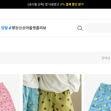
[공식몰 단독] 앱 다운받고
2% 결제 할인 받기
 양말🧦
랭킹
신상
아울렛
콜라보
판매순