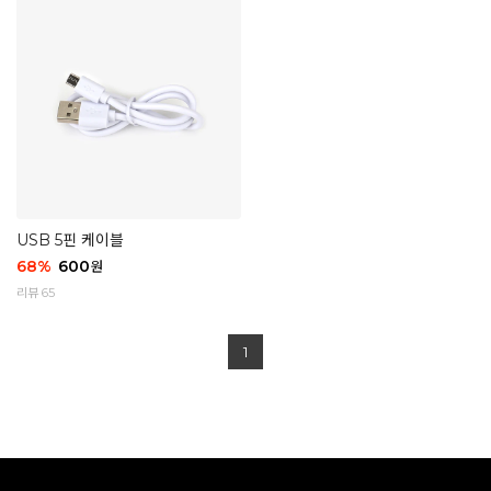
USB 5핀 케이블
68
%
600
원
리뷰 65
1