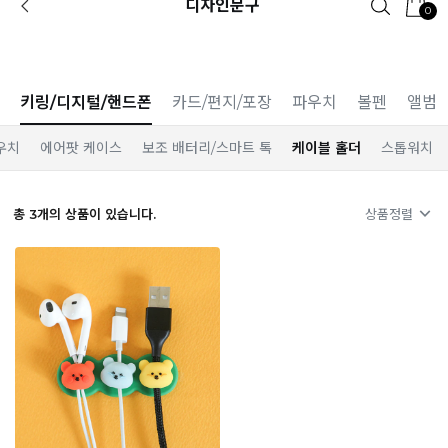
디자인문구
0
카카오 플친 추가하면
1천원 즉시 할인 쿠폰
키링/디지털/핸드폰
카드/편지/포장
파우치
볼펜
앨범
우치
에어팟 케이스
보조 배터리/스마트 톡
케이블 홀더
스톱워치
총
3
개의 상품이 있습니다.
상품정렬