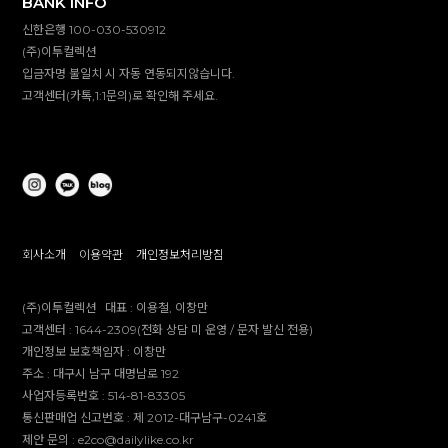
BANK INFO
신한은행 100-030-530912
(주)이투컬렉션
입금자명 불일치 시 자동 연동되지않습니다.
고객센터(카톡,1:1문의)로 확인해 주세요.
회사소개
이용약관
개인정보처리방침
(주)이투컬렉션
대표 :
이용철, 이창만
고객센터 :
1644-2309(전화 상담 미 운영 / 문자 발신 전용)
개인정보 보호책임자 :
이창만
주소 :
대구시 남구 대명남로 192
사업자등록번호 :
514-81-83305
통신판매업 신고번호 :
제 2012-대구남구-0241호
제안 문의 : e2co@dailylike.co.kr