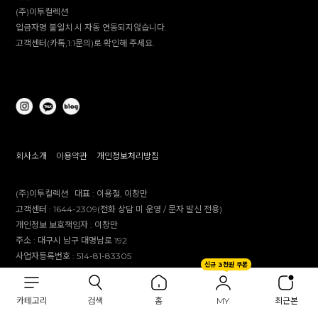
(주)이투컬렉션
입금자명 불일치 시 자동 연동되지않습니다.
고객센터(카톡,1:1문의)로 확인해 주세요.
회사소개
이용약관
개인정보처리방침
(주)이투컬렉션
대표 :
이용철, 이창만
고객센터 :
1644-2309(전화 상담 미 운영 / 문자 발신 전용)
개인정보 보호책임자 :
이창만
주소 :
대구시 남구 대명남로 192
사업자등록번호 :
514-81-83305
신규 3천원 쿠폰
통신판매업 신고번호 :
제 2012-대구남구-0241호
제안 문의 : e2co@dailylike.co.kr
카테고리
검색
홈
MY
최근본
대량 구매 문의 : e2sales@dailylike.co.kr