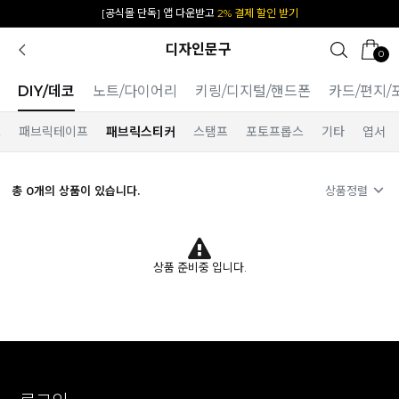
[공식몰 단독] 앱 다운받고
2% 결제 할인 받기
카카오 플친 추가하면
1천원 즉시 할인 쿠폰
디자인문구
0
DIY/데코
노트/다이어리
키링/디지털/핸드폰
카드/편지/
프
패브릭테이프
패브릭스티커
스탬프
포토프롭스
기타
엽서
총
0
개의 상품이 있습니다.
상품정렬
상품 준비중 입니다.