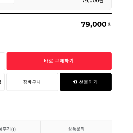
79,000
원
79,000
원
촉감극찬 에어리 모달 사계절 침대패드 - 02 다
우니 비숑
62,000원
바로 구매하기
[2 Size] 촉감극찬 에어리 모달 사계절 베개커버
담
장바구니
선물하기
- 02 다우니 비숑
16,000원
품후기
(1)
상품문의