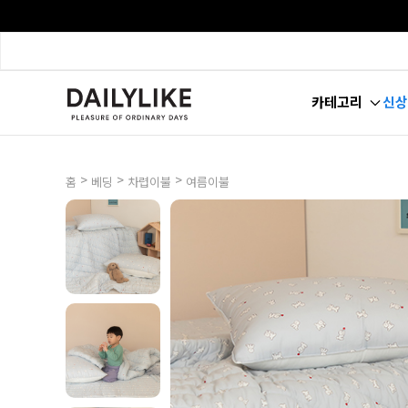
카테고리
신상
>
>
>
홈
베딩
차렵이불
여름이불