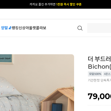
카카오 플친 추가하면
1천원 즉시 할인 쿠폰
[공식몰 단독] 앱 다운받고
2% 결제 할인 받기
 양말🧦
랭킹
신상
아울렛
콜라보
더 부드러
Bichon(
기간한정 단독특
79,00