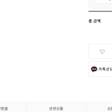
총 금액
카톡상
/환불
관련상품
상