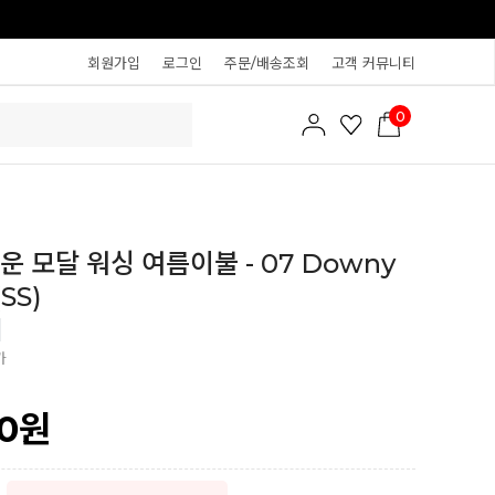
회원가입
로그인
주문/배송조회
고객 커뮤니티
0
운 모달 워싱 여름이불 - 07 Downy
SS)
가
0
원