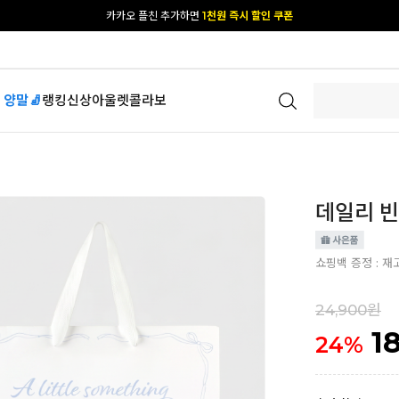
[공식몰 단독] 앱 다운받고
2% 결제 할인 받기
 양말🧦
랭킹
신상
아울렛
콜라보
데일리 빈티
쇼핑백 증정 : 재
24,900원
1
24
%