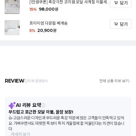
[1만원쿠폰] 촉감극찬 코지웜 모달 사계절 이불세
담기
트
98,000
15
%
원
프리미엄 다운필 베개솜
담기
20,900
5
%
원