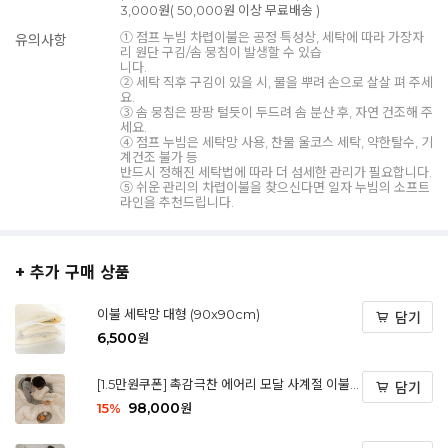
3,000원( 50,000원 이상 무료배송 )
① 점프 누빔 차렵이불은 공정 특성상, 세탁에 따라 가장자
유의사항
리 원단 구김/솜 뭉침이 발생할 수 있습
니다.
② 세탁 직후 구김이 있을 시, 물을 뿌려 손으로 살살 펴 주세
요.
③ 솜 뭉침은 팡팡 털듯이 두드려 솜 분산 후, 자연 건조해 주
세요.
④ 점프 누빔은 세탁망 사용, 찬물 울코스 세탁, 약한탈수, 기
계건조 불가 등
반드시 정해진 세탁법에 따라 더 섬세한 관리가 필요합니다.
⑤ 쉬운 관리의 차렵이불을 찾으신다면 일자 누빔의 소프트
라인을 추천드립니다.
+ 추가 구매 상품
이불 세탁망 대형 (90x90cm)
담기
6,500
원
[1.5만원쿠폰] 촉감극찬 에어리 모달 사계절 이불
담기
세트
98,000
15
%
원