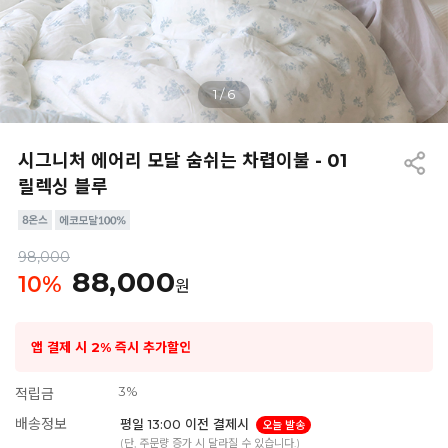
1
/
6
시그니처 에어리 모달 숨쉬는 차렵이불 - 01
릴렉싱 블루
98,000
88,000
10
%
원
앱 결제 시 2% 즉시 추가할인
3%
적립금
배송정보
평일 13:00 이전 결제시
오늘 발송
(단, 주문량 증가 시 달라질 수 있습니다.)