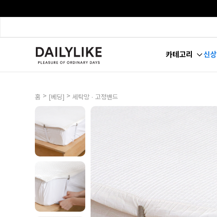
카테고리
신상
>
>
홈
[베딩]
세탁망 · 고정밴드