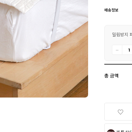
배송정보
밀림방지 패
총 금액