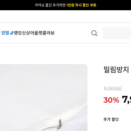
[공식몰 단독] 앱 다운받고
2% 결제 할인 받기
 양말🧦
랭킹
신상
아울렛
콜라보
밀림방지 
11,300원
7
30
%
추가 할인