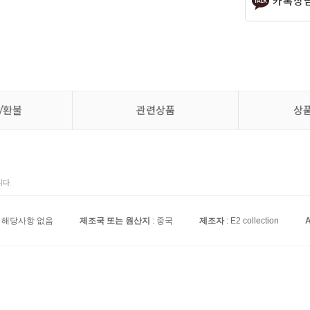
카톡상
/환불
관련상품
상
다.
: 해당사항 없음
제조국 또는 원산지
: 중국
제조자
: E2 collection