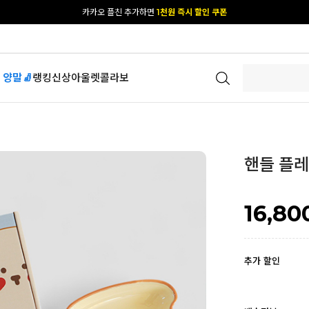
카카오 플친 추가하면
1천원 즉시 할인 쿠폰
[공식몰 단독] 앱 다운받고
2% 결제 할인 받기
 양말🧦
랭킹
신상
아울렛
콜라보
핸들 플레
16,80
추가 할인