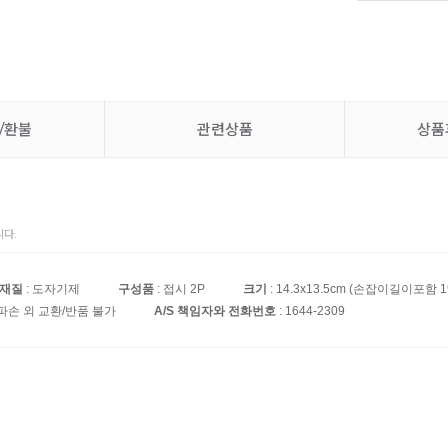
/환불
관련상품
상품
다.
재질
: 도자기제
구성품
: 접시 2P
크기
: 14.3x13.5cm (손잡이길이포함 19
파손 외 교환/반품 불가
A/S 책임자와 전화번호
: 1644-2309