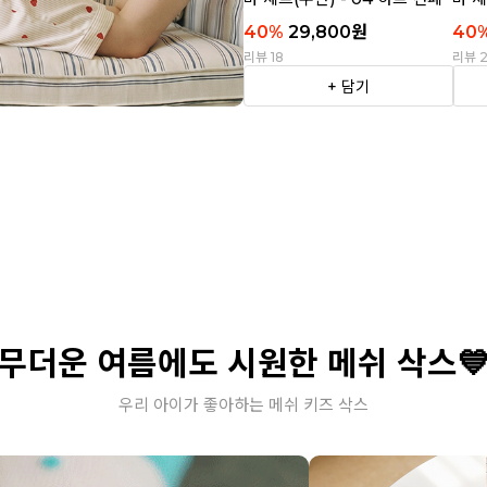
티
트라
40
%
29,800
원
40
리뷰 18
리뷰 
+ 담기
무더운 여름에도 시원한 메쉬 삭스
우리 아이가 좋아하는 메쉬 키즈 삭스