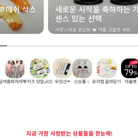
새로운 시작을 축하하는 가장
센스 있는 선택
사랑스러운 포인트 💓 커플 고블렛 세트
달
여름파자마💙
키즈 양말👶🏻
우양산☂️
신상품 ✨
유리컵 골라담기
아울렛
지금 가장 사랑받는 상품들을 한눈에!