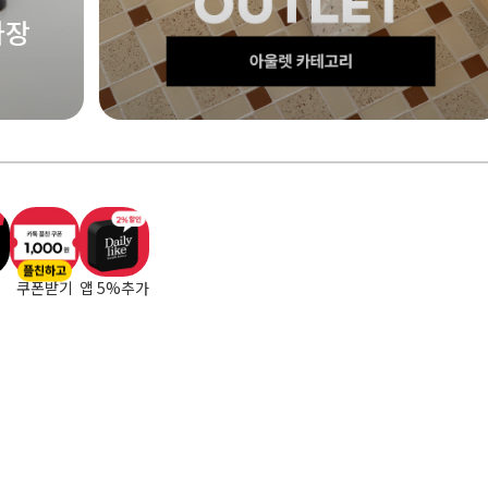
365 데일
[특별할인] 3,90
플친하고
쿠폰받기
앱 5%추가