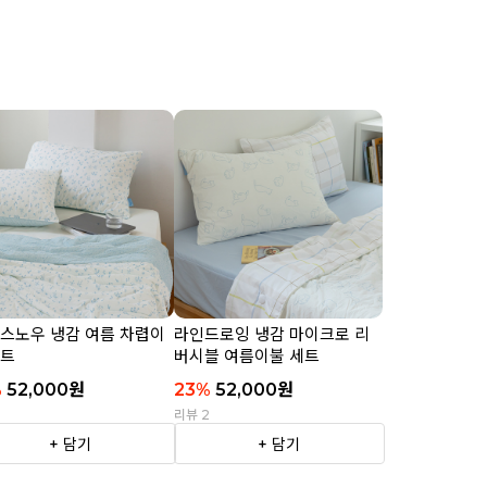
 스노우 냉감 여름 차렵이
라인드로잉 냉감 마이크로 리
세트
버시블 여름이불 세트
%
52,000
원
23
%
52,000
원
2
리뷰 2
+ 담기
+ 담기