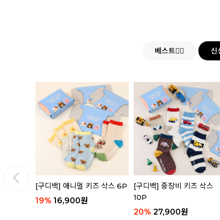
베스트👍🏻
신
 세트
[구디백] 애니멀 키즈 삭스 6P
[구디백] 중장비 키즈 삭스
10P
19
%
16,900
원
20
%
27,900
원