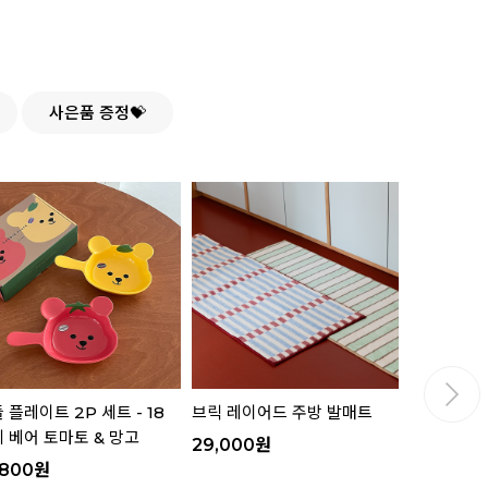
사은품 증정💝
 플레이트 2P 세트 - 18
브릭 레이어드 주방 발매트
핸들 플레이트
 베어 토마토 & 망고
젤리 베어 
29,000
원
,800
원
16,800
원