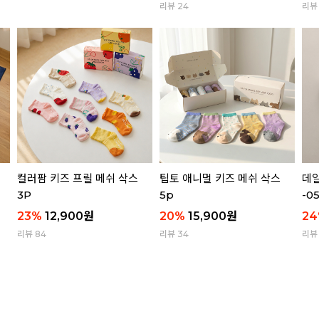
리뷰 24
리뷰 
컬러팜 키즈 프릴 메쉬 삭스
팁토 애니멀 키즈 메쉬 삭스
데일
3P
5p
-0
23
%
12,900
원
20
%
15,900
원
24
리뷰 84
리뷰 34
리뷰 