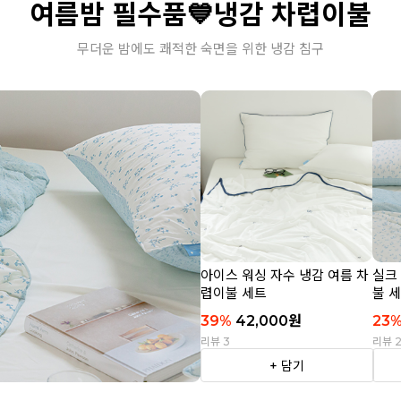
여름밤 필수품💙냉감 차렵이불
무더운 밤에도 쾌적한 숙면을 위한 냉감 침구
아이스 워싱 자수 냉감 여름 차
실크
렵이불 세트
불 
39
%
42,000
원
23
리뷰 3
리뷰 
+ 담기