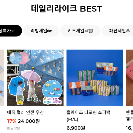
데일리라이크 BEST
상특가✨
리빙세일🏡
키즈세일👶🏻
패션세일🧆
매직 컬러 안전 우산
올웨이즈 타포린 쇼퍼백
핸들
(M/L)
젤리
17
%
24,000
원
6,900
원
16
리뷰 139