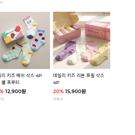
11
리뷰 11
리 키즈 메쉬 삭스 4P
데일리 키즈 리본 프릴 삭스
애니멀 부클
5 쿨 프루티
4P
함)
%
12,900
원
20
%
15,900
원
63
%
8,8
10
리뷰 6
리뷰 8