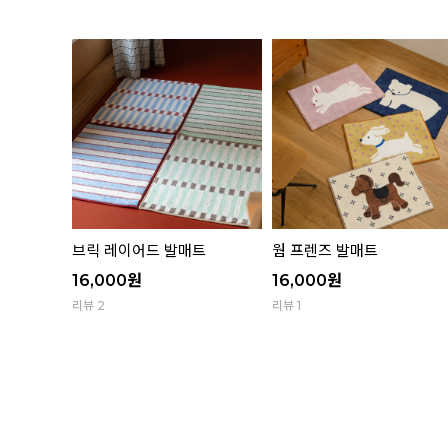
유리컵 골
브릭 레이어드 발매트
웜 프렌즈 발매트
16,000
원
16,000
원
리뷰 2
리뷰 1