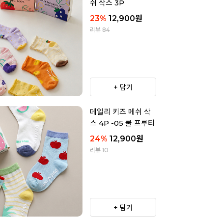
쉬 삭스 3P
23
%
12,900
원
리뷰 84
+ 담기
데일리 키즈 메쉬 삭
스 4P -05 쿨 프루티
24
%
12,900
원
리뷰 10
+ 담기