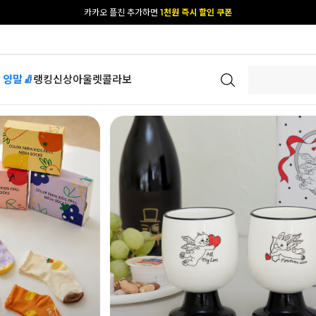
[공식몰 단독] 앱 다운받고
2% 결제 할인 받기
 양말🧦
랭킹
신상
아울렛
콜라보