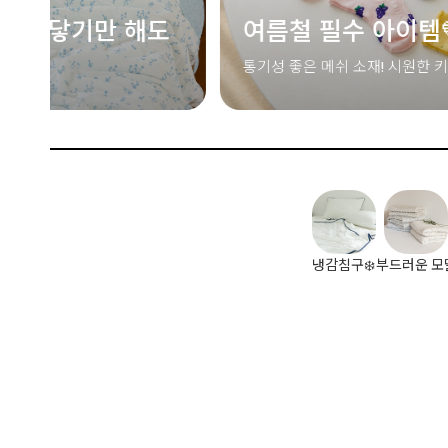
도
여름철 필수 아이템💙메쉬 삭스
통기성 좋은 메쉬 소재! 시원한 키즈 삭스
냉감침구❄️
부드러운 모