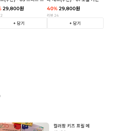
이프
%
29,800
원
40
%
29,800
원
22
리뷰 24
+ 담기
+ 담기

컬러팜 키즈 프릴 메