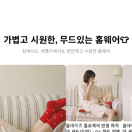
가볍고 시원한, 무드있는 홈웨어👕
집에서도, 여행지에서도 편안하고 시원한 홈웨어
올데이즈 플로에어 반팔 파자
올데
마 세트(우먼) - 04 하트 컨페
마 세