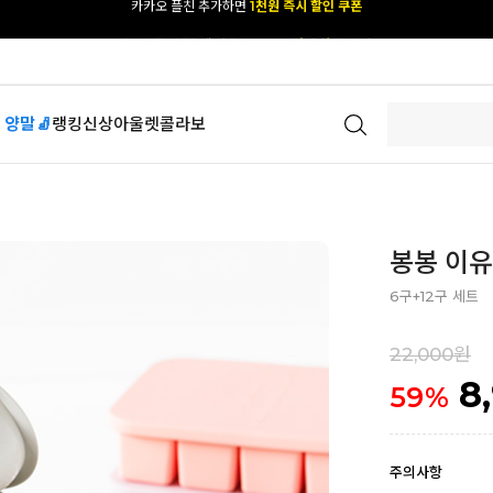
[공식몰 단독] 앱 다운받고
2% 결제 할인 받기
 양말🧦
랭킹
신상
아울렛
콜라보
봉봉 이유
6구+12구 세트
22,000원
8
59
%
주의사항