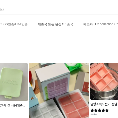
다.
: SGS인증/FDA인증
제조국 또는 원산지
: 중국
제조자
: E2 collection Co