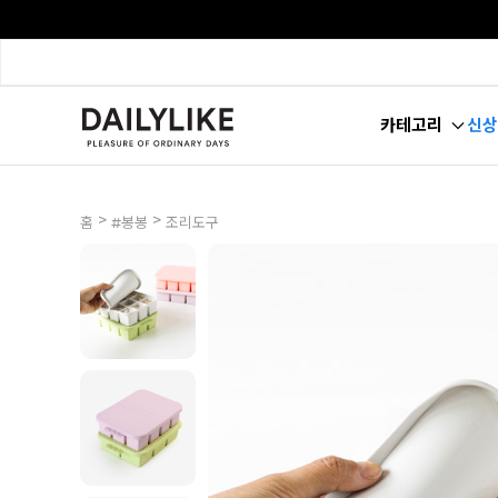
카테고리
신상
>
>
홈
#봉봉
조리도구