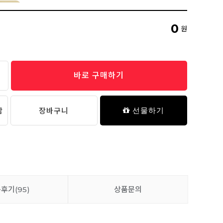
봉봉 실리콘 주방 조리도구
5,900원
0
원
바로 구매하기
봉봉 세라믹 이유식 가위
7,900원
담
장바구니
선물하기
추가 담기
봉봉 실리콘 턱받이 (패턴)
3,400원
품후기
(95)
상품문의