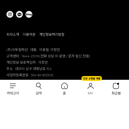
회사소개
이용약관
개인정보처리방침
(주)이투컬렉션
대표 :
이용철, 이창만
고객센터 :
1644-2309(전화 상담 미 운영 / 문자 발신 전용)
개인정보 보호책임자 :
이창만
주소 :
대구시 남구 대명남로 192
사업자등록번호 :
514-81-83305
신규 3천원 쿠폰
통신판매업 신고번호 :
제 2012-대구남구-0241호
제안 문의 : e2co@dailylike.co.kr
카테고리
검색
홈
MY
최근본
대량 구매 문의 : e2sales@dailylike.co.kr
Overseas business : dailylike@e2collection.com
FAX :
053-651-2309
Copyright Dailylike All rights reserved.