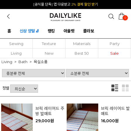
[공식몰 단독] 앱 다운받고
2% 결제 할인 받기
0
홈
신상 양말🧦
랭킹
아울렛
콜라보
Sewing
Texture
Materials
Party
Living
New
Best 50
Sale
Living
Bath
욕실소품
정렬
브릭 레이어드 주
브릭 레이어드 발
방 발매트
매트
29,000원
16,000원