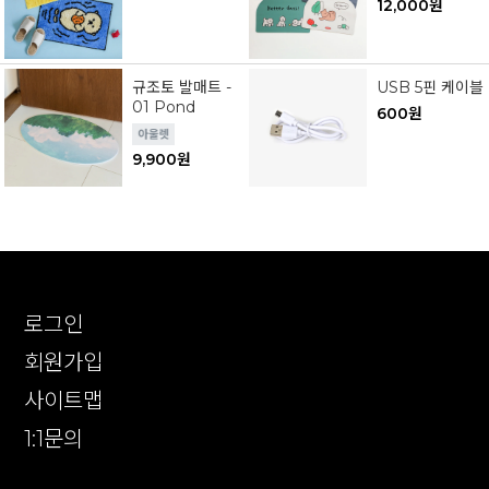
12,000원
규조토 발매트 -
USB 5핀 케이블
01 Pond
600원
9,900원
로그인
회원가입
사이트맵
1:1문의
확인