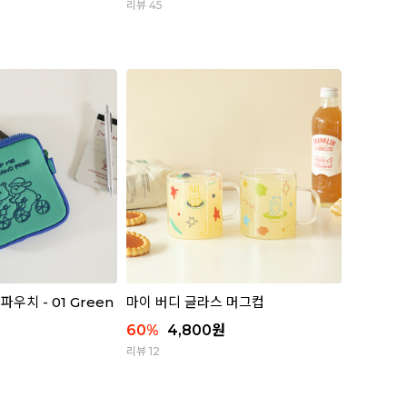
리뷰 45
우치 - 01 Green
마이 버디 글라스 머그컵
60
%
4,800
원
리뷰 12