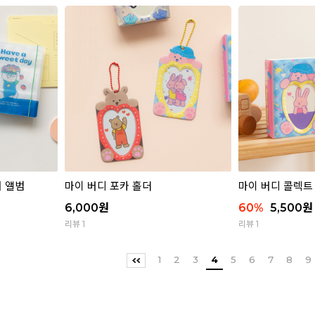
커 앨범
마이 버디 포카 홀더
마이 버디 콜렉트
6,000
원
60
%
5,500
원
리뷰 1
리뷰 1
1
2
3
4
5
6
7
8
9