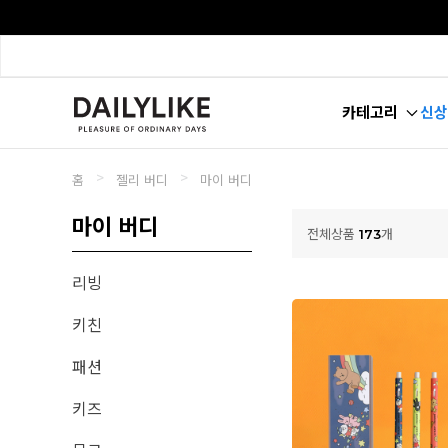
카테고리
신상
>
>
홈
젤리 버디
마이 버디
마이 버디
전체상품
173
개
리빙
키친
패션
키즈