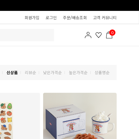
회원가입
로그인
주문/배송조회
고객 커뮤니티
0
신상품
리뷰순
낮은가격순
높은가격순
상품명순