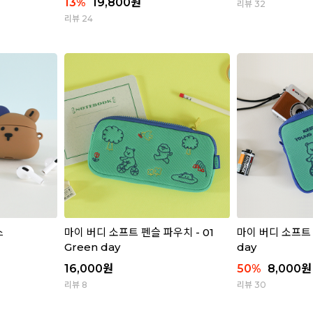
13
%
19,800
원
리뷰 32
리뷰 24
스
마이 버디 소프트 펜슬 파우치 - 01
마이 버디 소프트 파
Green day
day
16,000
원
50
%
8,000
원
리뷰 8
리뷰 30