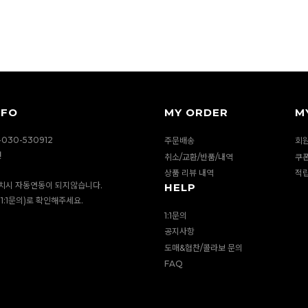
NFO
MY ORDER
M
030-530912
주문배송
회
션
취소/교환/반품/내역
쿠
상품 리뷰 내역
적
치시 자동연동이 되지않습니다.
HELP
1:1문의)로 확인해주세요.
1:1문의
공지사항
도매&협찬/콜라보 문의
FAQ