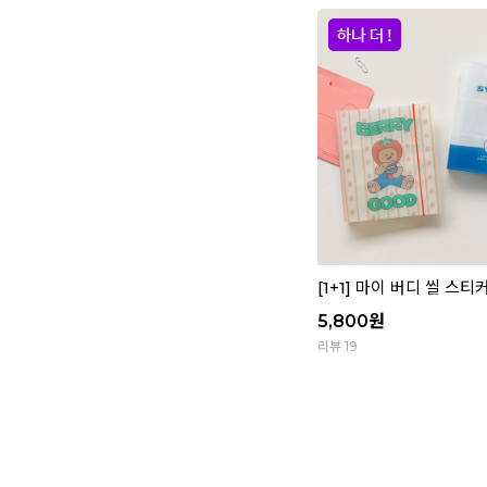
[1+1] 마이 버디 씰 스티
5,800
원
리뷰 19