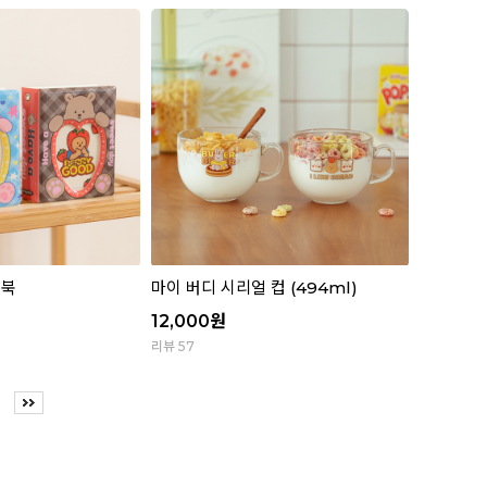
 북
마이 버디 시리얼 컵 (494ml)
12,000
원
리뷰 57