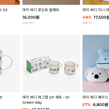
 03
마이 버디 포인트 발매트
마이 버디 미니 
16,000
원
49
%
17,500
리뷰 397
리뷰 117
3
마이 버디 머그컵 2P 세트 - 01
마이 버디 페이스 쿠
Green day
57
%
6,800
원