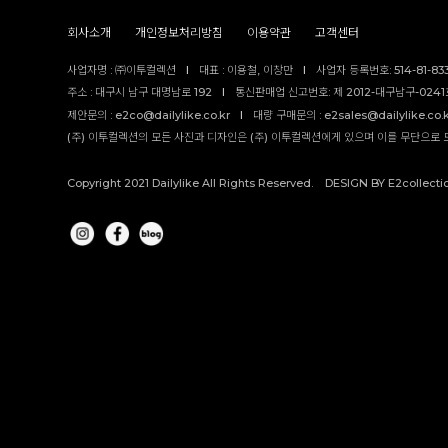
회사소개
개인정보처리방침
이용약관
고객센터
사업자명 : ㈜이투컬렉션
I
대표 : 이용철, 이창만
I
사업자 등록번호: 514-81-83
주소 : 대구시 남구 대명남로 192
I
통신판매업 신고번호: 제 2012-대구남구-0241호
제안문의 : e2co@dailylike.co.kr
I
대량 구매문의 : e2sales@dailylike.co.
(주) 이투컬렉션의 모든 사진과 디자인은 (주) 이투컬렉션에게 있으며 이를 무단으로 
Copyright 2021 Dailylike All Rights Reserved. DESIGN BY E2collecti