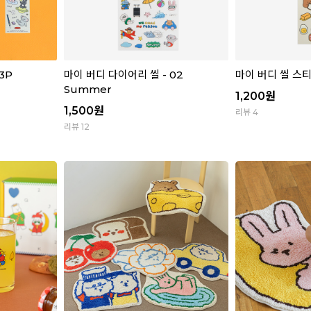
3P
마이 버디 다이어리 씰 - 02
마이 버디 씰 스티커
Summer
1,200
원
1,500
원
리뷰 4
리뷰 12