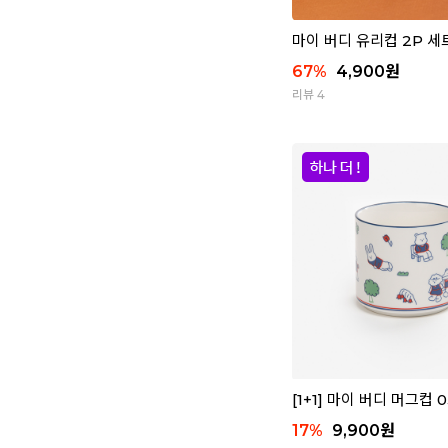
마이 버디 유리컵 2P 세트
67
%
4,900
원
리뷰 4
[1+1] 마이 버디 머그컵 0
17
%
9,900
원