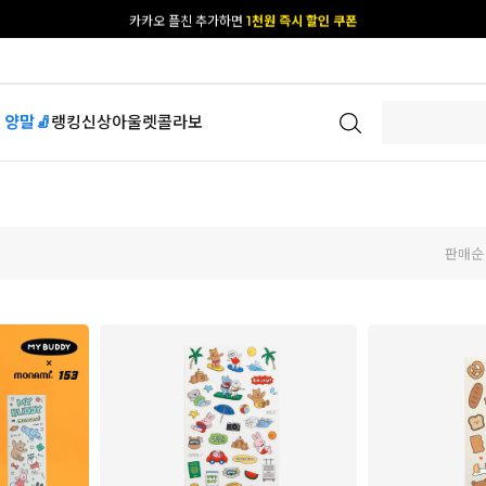
카카오 플친 추가하면
1천원 즉시 할인 쿠폰
[공식몰 단독] 앱 다운받고
2% 결제 할인 받기
 양말🧦
랭킹
신상
아울렛
콜라보
판매순