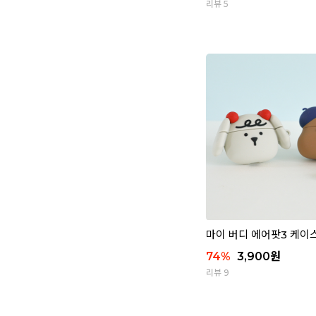
리뷰 5
마이 버디 에어팟3 케이
74
%
3,900
원
리뷰 9