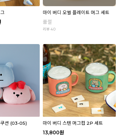
러그
마이 버디 오벌 플레이트 머그 세트
원
품절
리뷰 40
션 (03-05)
마이 버디 스텐 머그컵 2P 세트
13,800
원