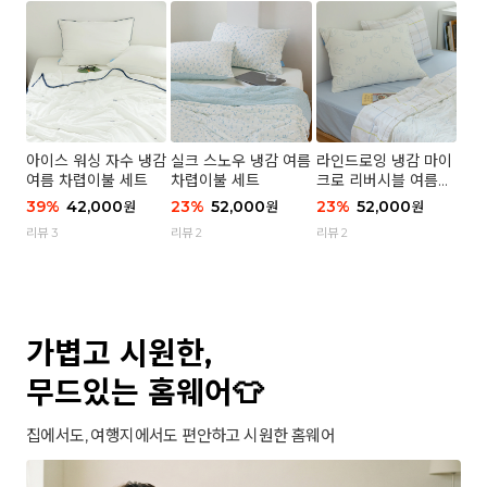
아이스 워싱 자수 냉감
실크 스노우 냉감 여름
라인드로잉 냉감 마이
여름 차렵이불 세트
차렵이불 세트
크로 리버시블 여름이
불 세트
39
%
42,000
23
%
52,000
23
%
52,000
원
원
원
리뷰 3
리뷰 2
리뷰 2
가볍고 시원한,
무드있는 홈웨어👕
집에서도, 여행지에서도 편안하고 시원한 홈웨어