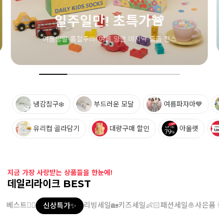
냉감침구❄️
부드러운 모달
여름파자마💙
유리컵 골라담기
대량구매 할인
아울렛
지금 가장 사랑받는 상품들을 한눈에!
데일리라이크 BEST
베스트👍🏻
리빙세일🏡
키즈세일👶🏻
패션세일🧆
사은품 
신상특가✨