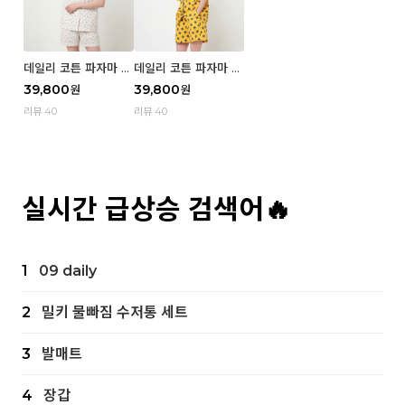
데일리 코튼 파자마 반
데일리 코튼 파자마 반
팔 세트 (우먼) - 02
팔 세트 (우먼) - 01 Mi
39,800
39,800
원
원
Blue cherry
z
리뷰 40
리뷰 40
실시간 급상승 검색어🔥
1
09 daily
2
밀키 물빠짐 수저통 세트
3
발매트
4
장갑