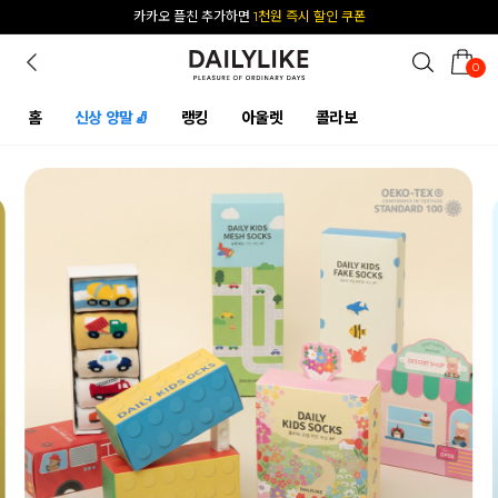
카카오 플친 추가하면
1천원 즉시 할인 쿠폰
[공식몰 단독] 앱 다운받고
2% 결제 할인 받기
0
홈
신상 양말🧦
랭킹
아울렛
콜라보