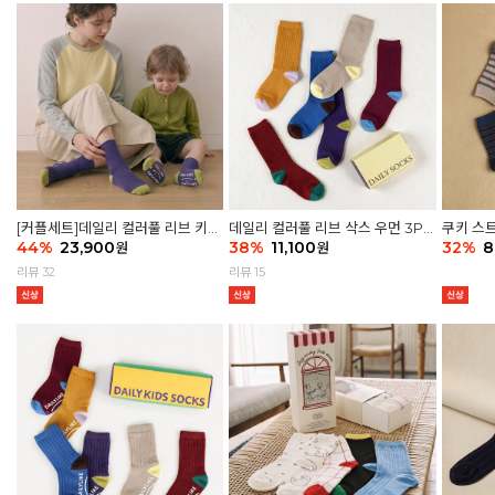
[커플세트]데일리 컬러풀 리브 키즈
데일리 컬러풀 리브 삭스 우먼 3P
쿠키 스트
6P & 우먼3P 삭스세트
44
%
23,900
세트
38
%
11,100
32
%
8
원
원
리뷰 32
리뷰 15