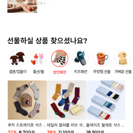
리뷰 3
선물하실 상품 찾으셨나요?
결혼/집들이
출산/돌
키즈패션
주방템 선물
가벼운 선물
성인패션
쿠키 스트라이프 삭스 우
데일리 컬러풀 리브 삭스
올데이즈 팔레트 삭스 우
먼 2P
우먼 3P 세트
먼 5P
32
%
8,700
38
%
11,100
18,900
원
원
원