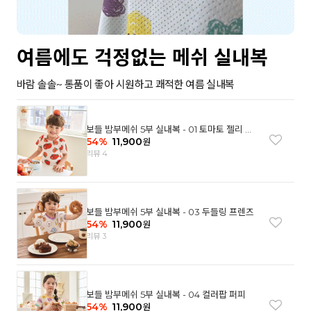
여름에도 걱정없는 메쉬 실내복
바람 솔솔~ 통품이 좋아 시원하고 쾌적한 여름 실내복
보들 밤부메쉬 5부 실내복 - 01 토마토 젤리 베
어
54
%
11,900
원
리뷰 4
보들 밤부메쉬 5부 실내복 - 03 두들링 프렌즈
54
%
11,900
원
리뷰 3
보들 밤부메쉬 5부 실내복 - 04 컬러팝 퍼피
54
%
11,900
원