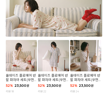
올데이즈 플로에어 반
올데이즈 플로에어 반
올데이즈 플로에어 반
팔 파자마 세트(우먼)
팔 파자마 세트(우먼)
팔 파자마 세트(우먼)
- 04 하트 컨페티
- 03 브리즈 스트라이
- 01 포슬 가든
52
%
23,500
52
%
23,500
52
%
23,500
원
원
원
프
리뷰 18
리뷰 22
리뷰 24