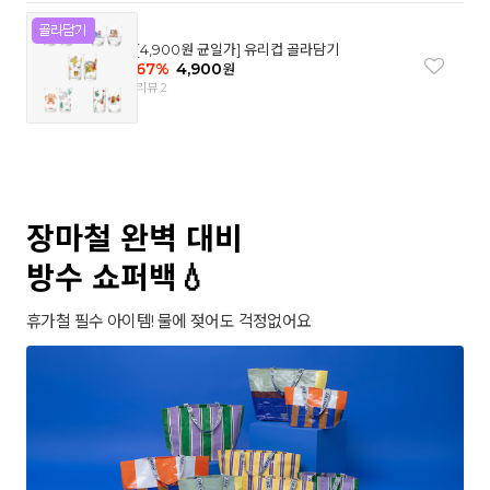
[4,900원 균일가] 유리컵 골라담기
67
%
4,900
원
리뷰 2
장마철 완벽 대비
방수 쇼퍼백💧
휴가철 필수 아이템! 물에 젖어도 걱정없어요