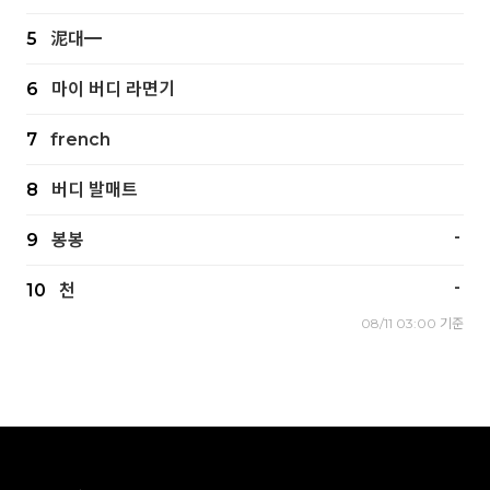
5
泥대━
6
마이 버디 라면기
7
french
8
버디 발매트
-
9
봉봉
-
10
천
08/11 03:00 기준