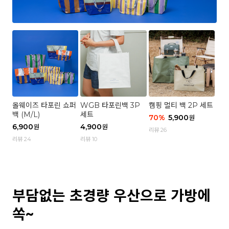
올웨이즈 타포린 쇼퍼
WGB 타포린백 3P
캠핑 멀티 백 2P 세트
백 (M/L)
세트
70
%
5,900
원
6,900
4,900
원
원
리뷰 26
리뷰 24
리뷰 10
부담없는 초경량 우산으로 가방에
쏙~