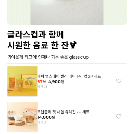
글라스컵과 함께
시원한 음료 한 잔🍹
귀여운게 최고야! 언제나 기분 좋은 glass cup
해피 벌스데이 젤리 베어 유리컵 2P 세트
67
%
4,900
원
리뷰 21
프렌들리 캣 내열 유리컵 2P 세트
14,000
원
리뷰 3