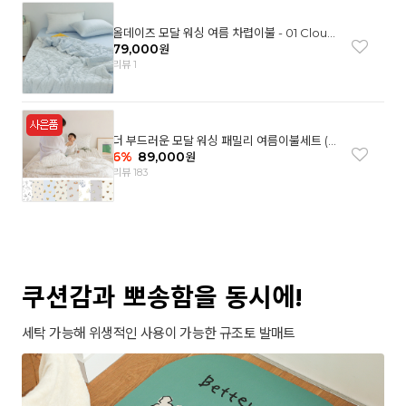
올데이즈 모달 워싱 여름 차렵이불 - 01 Cloud
garden(SS)
79,000
원
리뷰 1
더 부드러운 모달 워싱 패밀리 여름이불세트 (8
컬러)
6
%
89,000
원
리뷰 183
쿠션감과 뽀송함을 동시에!
세탁 가능해 위생적인 사용이 가능한 규조토 발매트