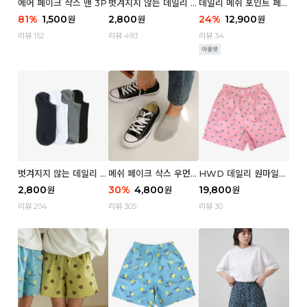
에어 페이크 삭스 맨 3P
벗겨지지 않는 데일리 페
데일리 메쉬 포인트 페이
이크 삭스 (우먼)
크 삭스 우먼 4P
81
%
1,500
2,800
24
%
12,900
원
원
원
리뷰 152
리뷰 493
리뷰 34
벗겨지지 않는 데일리 페
메쉬 페이크 삭스 우먼 3
HWD 데일리 원마일
이크 삭스 (맨)
P
쇼츠 - 04 Aroma (우
2,800
30
%
4,800
19,800
원
원
원
먼)
리뷰 204
리뷰 305
리뷰 30