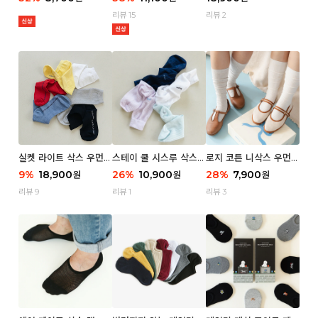
리뷰 15
리뷰 2
실켓 라이트 삭스 우먼 3
스테이 쿨 시스루 삭스
로지 코튼 니삭스 우먼 1
P
우먼 2P
P
9
%
18,900
26
%
10,900
28
%
7,900
원
원
원
리뷰 9
리뷰 1
리뷰 3