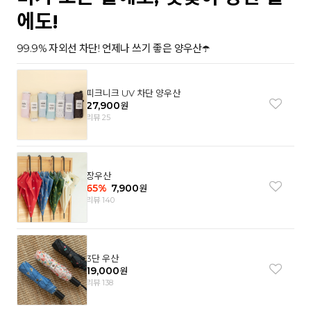
에도!
99.9% 자외선 차단! 언제나 쓰기 좋은 양우산☂️
피크니크 UV 차단 양우산
27,900
원
리뷰 25
장우산
65
%
7,900
원
리뷰 140
3단 우산
19,000
원
리뷰 138