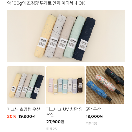
약 100g의 초경량 무게로 언제 어디서나 OK
피크닉 초경량 우산
피크니크 UV 차단 양
3단 우산
우산
20
%
19,900
19,000
원
원
27,900
원
리뷰 138
리뷰 25