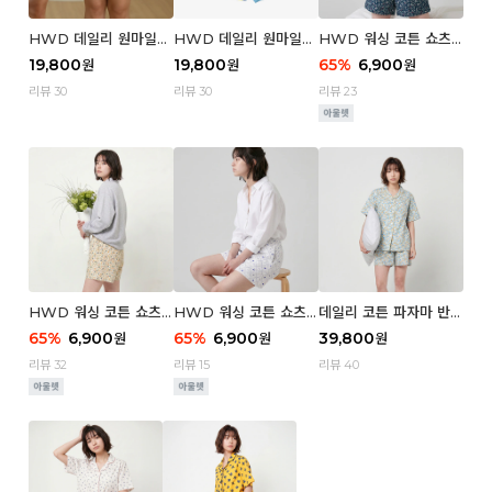
HWD 데일리 원마일
HWD 데일리 원마일
HWD 워싱 코튼 쇼츠
쇼츠 - 03 Poodle (우
쇼츠 - 02 Chouchou
(우먼) - 03 Berry tre
19,800
19,800
65
%
6,900
원
원
원
먼)
(우먼)
e
리뷰 30
리뷰 30
리뷰 23
HWD 워싱 코튼 쇼츠
HWD 워싱 코튼 쇼츠
데일리 코튼 파자마 반팔
(우먼) - 02 Retro flo
(우먼) - 01 Blue whal
세트 (우먼) - 03 Sum
65
%
6,900
65
%
6,900
39,800
원
원
원
wer
e
mer lane
리뷰 32
리뷰 15
리뷰 40