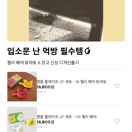
입소문 난 먹방 필수템🥭
젤리 베어 토마토 & 망고 신상 디자인출시
핸들 플레이트 2P 세트 - 18 젤리 베어 토마토
& 망고
16,800
원
리뷰 11
핸들 플레이트 2P 세트 - 08 젤리 베어
16,800
원
리뷰 1