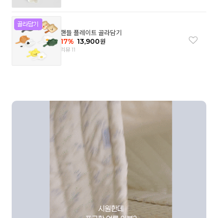
핸들 플레이트 골라담기
17
%
13,900
원
리뷰 11