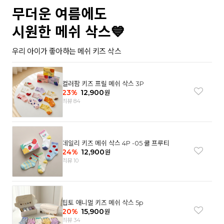
무더운 여름에도
시원한 메쉬 삭스💙
우리 아이가 좋아하는 메쉬 키즈 삭스
컬러팜 키즈 프릴 메쉬 삭스 3P
23
%
12,900
원
리뷰 84
데일리 키즈 메쉬 삭스 4P -05 쿨 프루티
24
%
12,900
원
리뷰 10
팁토 애니멀 키즈 메쉬 삭스 5p
20
%
15,900
원
리뷰 34