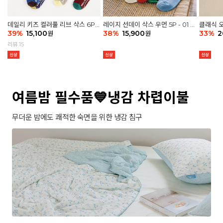
데일리 키즈 컬러풀 리브 삭스 6P -
레이지 선데이 삭스 우먼 5P - 01 G
클래식 오
03 세트
39
%
15,100
athering
38
%
15,900
세트
33
%
2
원
원
리뷰 15
여름밤 필수품💙냉감 차렵이불
무더운 밤에도 쾌적한 숙면을 위한 냉감 침구