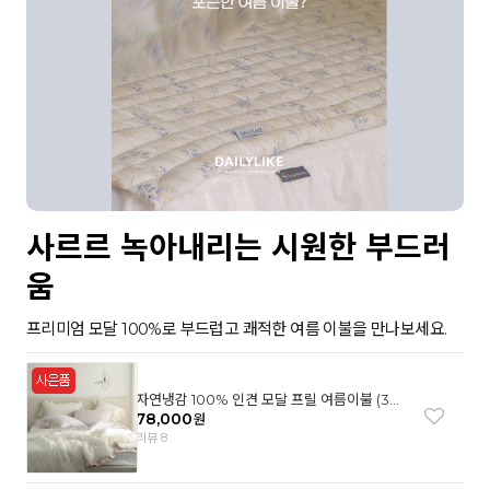
사르르 녹아내리는 시원한 부드러
움
프리미엄 모달 100%로 부드럽고 쾌적한 여름 이불을 만나보세요.
자연냉감 100% 인견 모달 프릴 여름이불 (3컬
러)
78,000
원
리뷰 8