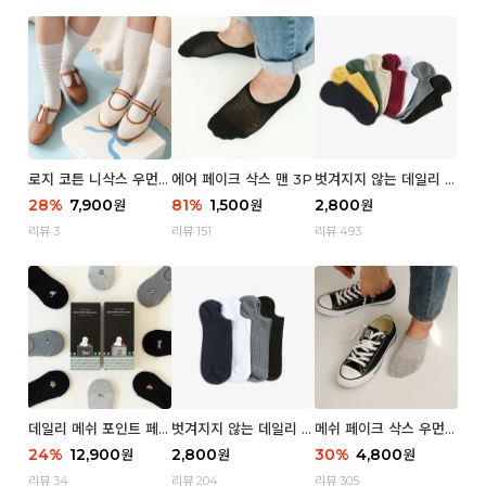
로지 코튼 니삭스 우먼 1
에어 페이크 삭스 맨 3P
벗겨지지 않는 데일리 페
P
이크 삭스 (우먼)
28
%
7,900
81
%
1,500
2,800
원
원
원
리뷰 3
리뷰 151
리뷰 493
데일리 메쉬 포인트 페이
벗겨지지 않는 데일리 페
메쉬 페이크 삭스 우먼 3
크 삭스 우먼 4P
이크 삭스 (맨)
P
24
%
12,900
2,800
30
%
4,800
원
원
원
리뷰 34
리뷰 204
리뷰 305