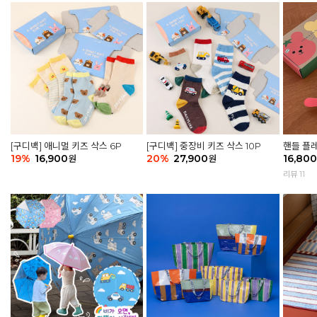
[구디백] 애니멀 키즈 삭스 6P
[구디백] 중장비 키즈 삭스 10P
핸들 플레
19
%
16,900
20
%
27,900
어 토마토
16,800
원
원
리뷰 11