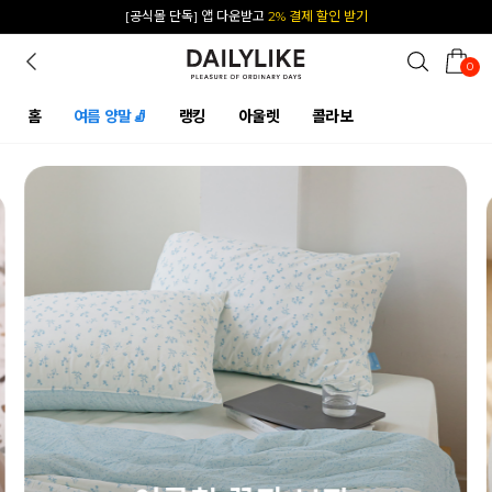
카카오 플친 추가하면
1천원 즉시 할인 쿠폰
0
홈
여름 양말🧦
랭킹
아울렛
콜라보