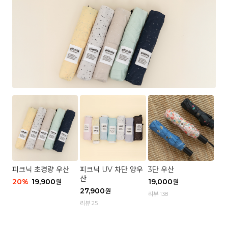
피크닉 초경량 우산
피크닉 UV 차단 양우
3단 우산
산
20
%
19,900
19,000
원
원
27,900
원
리뷰 138
리뷰 25