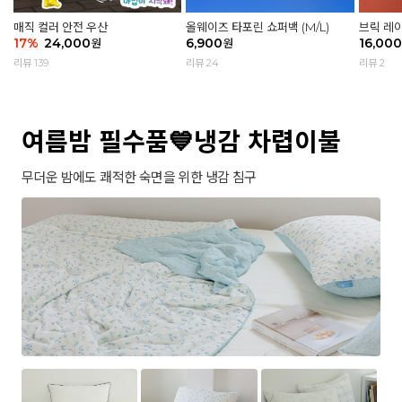
매직 컬러 안전 우산
올웨이즈 타포린 쇼퍼백 (M/L)
브릭 레
17
%
24,000
6,900
16,000
원
원
리뷰 139
리뷰 24
리뷰 2
여름밤 필수품💙냉감 차렵이불
무더운 밤에도 쾌적한 숙면을 위한 냉감 침구