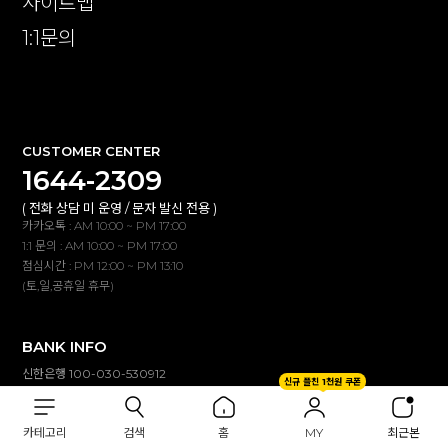
사이트맵
1:1문의
확인
CUSTOMER CENTER
1644-2309
( 전화 상담 미 운영 / 문자 발신 전용 )
카카오톡 : AM 10:00 ~ PM 17:00
1:1 문의 : AM 10:00 ~ PM 17:00
점심시간 : PM 12:00 ~ PM 13:10
(토,일,공휴일 휴무)
BANK INFO
신한은행 100-030-530912
신규 플친 1천원 쿠폰
(주)이투컬렉션
입금자명 불일치 시 자동 연동되지않습니다.
카테고리
검색
홈
MY
최근본
고객센터(카톡,1:1문의)로 확인해 주세요.