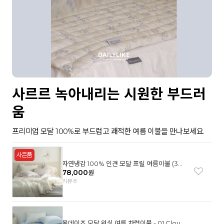
사르르 녹아내리는 시원한 부드러
움
프리미엄 모달 100%로 부드럽고 쾌적한 여름 이불을 만나보세요.
자연냉감 100% 인견 모달 프릴 여름이불 (3컬
러)
78,000
원
리뷰 8
올데이즈 모달 워싱 여름 차렵이불 - 01 Cloud