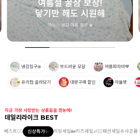
여름철 필수 아이템💙
메쉬 삭스
통기성 좋은 메쉬 소재! 시원한 키즈 삭스
냉감침구❄️
부드러운 모달
여름파자마💙
유리컵 골라담기
대량구매 할인
아울렛
지금 가장 사랑받는 상품들을 한눈에!
데일리라이크 BEST
베스트👍🏻
리빙세일🏡
키즈세일👶🏻
패션세일🧆
사은품 
신상특가✨