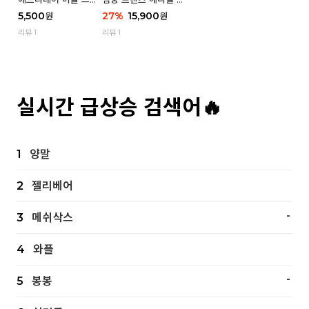
츠 삭스 우먼 1P
스 우먼 4P - 03 흑백
5,500
27
%
15,900
원
원
냥
리뷰 1
리뷰 1
실시간 급상승 검색어🔥
1
양말
2
젤리베어
-
3
메쉬삭스
4
와플
-
5
봉봉