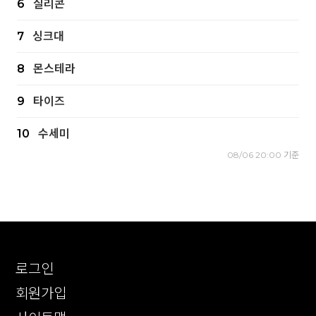
6
실리콘
7
싱크대
8
몬스테라
9
타이즈
10
수세미
08/06 20:00 기준
로그인
회원가입