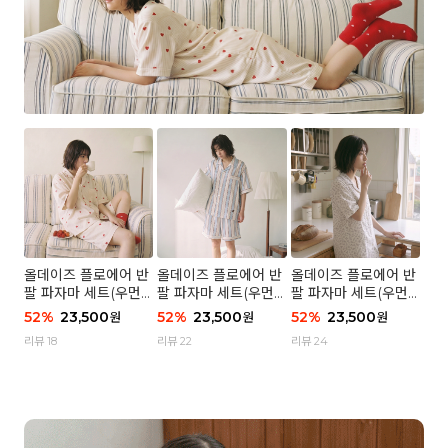
올데이즈 플로에어 반
올데이즈 플로에어 반
올데이즈 플로에어 반
팔 파자마 세트(우먼)
팔 파자마 세트(우먼)
팔 파자마 세트(우먼)
- 04 하트 컨페티
- 03 브리즈 스트라이
- 01 포슬 가든
52
%
23,500
52
%
23,500
52
%
23,500
원
원
원
프
리뷰 18
리뷰 22
리뷰 24