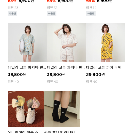
65
%
6,900
65
%
6,900
65
%
6,900
원
원
원
e
wer
e
리뷰 23
리뷰 32
리뷰 14
데일리 코튼 파자마 반팔
데일리 코튼 파자마 반팔
데일리 코튼 파자마 반팔
세트 (우먼) - 03 Sum
세트 (우먼) - 02 Blue
세트 (우먼) - 01 Miz
39,800
39,800
39,800
원
원
원
mer lane
cherry
리뷰 40
리뷰 40
리뷰 40
에브리데이 미들 스포
심쿵 프렌즈 애니멀 삭