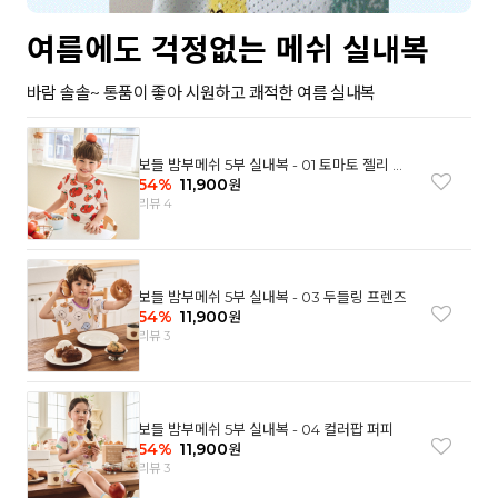
여름에도 걱정없는 메쉬 실내복
바람 솔솔~ 통품이 좋아 시원하고 쾌적한 여름 실내복
보들 밤부메쉬 5부 실내복 - 01 토마토 젤리 베
어
54
%
11,900
원
리뷰 4
보들 밤부메쉬 5부 실내복 - 03 두들링 프렌즈
54
%
11,900
원
리뷰 3
보들 밤부메쉬 5부 실내복 - 04 컬러팝 퍼피
54
%
11,900
원
리뷰 3