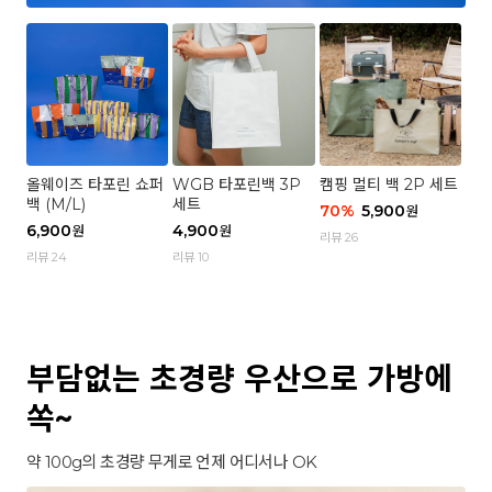
올웨이즈 타포린 쇼퍼
WGB 타포린백 3P
캠핑 멀티 백 2P 세트
백 (M/L)
세트
70
%
5,900
원
6,900
4,900
원
원
리뷰 26
리뷰 24
리뷰 10
부담없는 초경량 우산으로 가방에
쏙~
약 100g의 초경량 무게로 언제 어디서나 OK