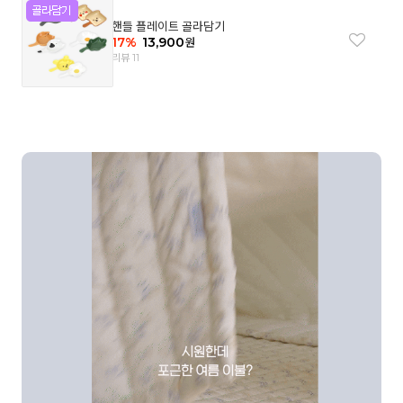
핸들 플레이트 골라담기
17
%
13,900
원
리뷰 11