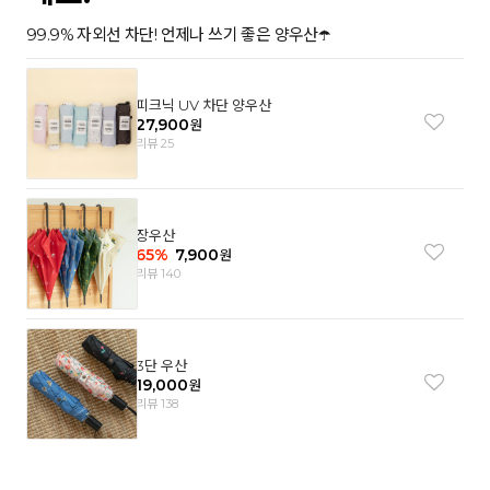
99.9% 자외선 차단! 언제나 쓰기 좋은 양우산☂️
피크닉 UV 차단 양우산
27,900
원
리뷰 25
장우산
65
%
7,900
원
리뷰 140
3단 우산
19,000
원
리뷰 138