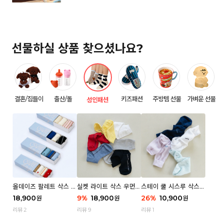
선물하실 상품 찾으셨나요?
결혼/집들이
출산/돌
키즈패션
주방템 선물
가벼운 선물
성인패션
올데이즈 팔레트 삭스 우
실켓 라이트 삭스 우먼 3
스테이 쿨 시스루 삭스
먼 5P
P
우먼 2P
18,900
9
%
18,900
26
%
10,900
원
원
원
리뷰 2
리뷰 9
리뷰 1