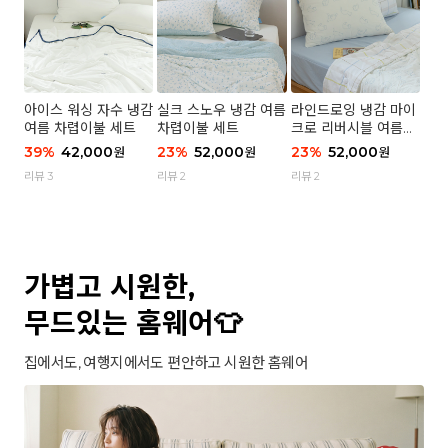
아이스 워싱 자수 냉감
실크 스노우 냉감 여름
라인드로잉 냉감 마이
여름 차렵이불 세트
차렵이불 세트
크로 리버시블 여름이
불 세트
39
%
42,000
23
%
52,000
23
%
52,000
원
원
원
리뷰 3
리뷰 2
리뷰 2
가볍고 시원한,
무드있는 홈웨어👕
집에서도, 여행지에서도 편안하고 시원한 홈웨어