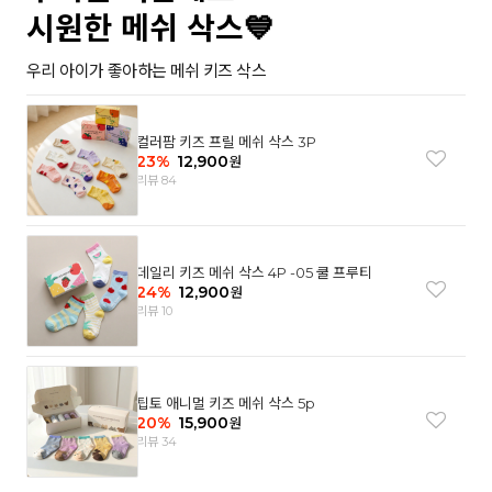
시원한 메쉬 삭스💙
우리 아이가 좋아하는 메쉬 키즈 삭스
컬러팜 키즈 프릴 메쉬 삭스 3P
23
%
12,900
원
리뷰 84
데일리 키즈 메쉬 삭스 4P -05 쿨 프루티
24
%
12,900
원
리뷰 10
팁토 애니멀 키즈 메쉬 삭스 5p
20
%
15,900
원
리뷰 34