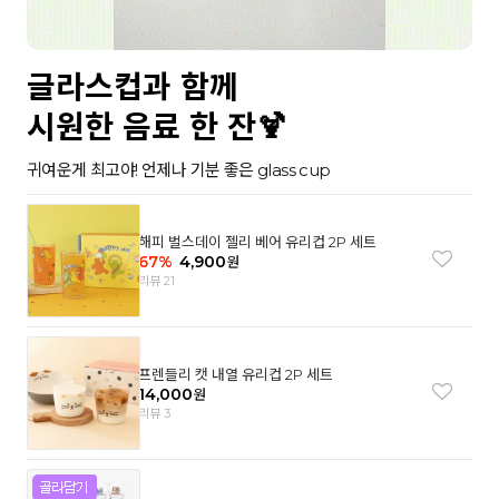
글라스컵과 함께
시원한 음료 한 잔🍹
귀여운게 최고야! 언제나 기분 좋은 glass cup
해피 벌스데이 젤리 베어 유리컵 2P 세트
67
%
4,900
원
리뷰 21
프렌들리 캣 내열 유리컵 2P 세트
14,000
원
리뷰 3