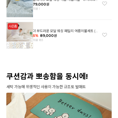
garden(SS)
79,000
원
리뷰 1
더 부드러운 모달 워싱 패밀리 여름이불세트 (8
컬러)
6
%
89,000
원
리뷰 183
쿠션감과 뽀송함을 동시에!
세탁 가능해 위생적인 사용이 가능한 규조토 발매트