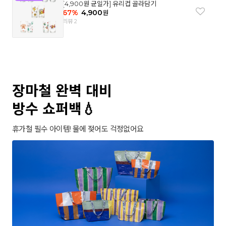
[4,900원 균일가] 유리컵 골라담기
67
%
4,900
원
리뷰 2
장마철 완벽 대비
방수 쇼퍼백💧
휴가철 필수 아이템! 물에 젖어도 걱정없어요