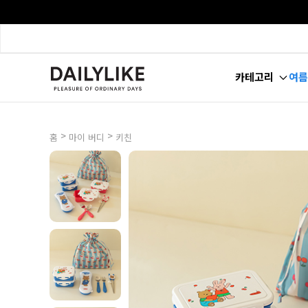
카테고리
여름
>
>
홈
마이 버디
키친