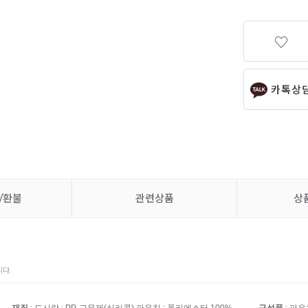
카톡상
/환불
관련상품
상
다.
재질
: 도시락 : PP, 고무제(실리콘),파우치 : 폴리에스터 100%
구성품
: 파