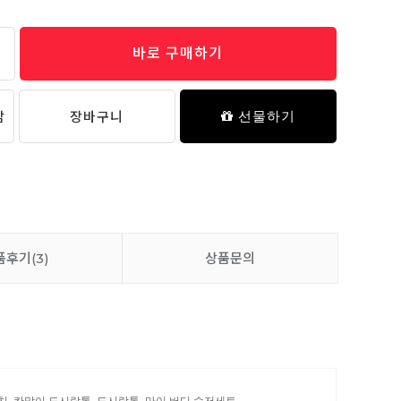
바로 구매하기
담
장바구니
선물하기
품후기
(3)
상품문의
우치, 칸막이 도시락통, 도시락통, 마이 버디 수저세트