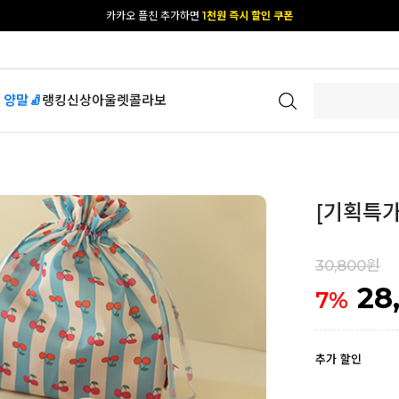
[공식몰 단독] 앱 다운받고
2% 결제 할인 받기
 양말🧦
랭킹
신상
아울렛
콜라보
[기획특가
30,800원
28
7
%
추가 할인