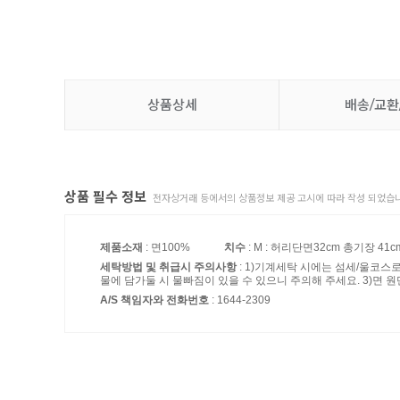
상품상세
배송/교환
상품 필수 정보
전자상거래 등에서의 상품정보 제공 고시에 따라 작성 되었습니
제품소재
: 면100%
치수
: M : 허리단면32cm 총기장 41cm
세탁방법 및 취급시 주의사항
: 1)기계세탁 시에는 섬세/울코스
물에 담가둘 시 물빠짐이 있을 수 있으니 주의해 주세요. 3)면 원
A/S 책임자와 전화번호
: 1644-2309