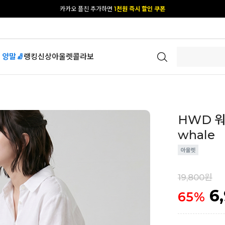
[공식몰 단독] 앱 다운받고
2% 결제 할인 받기
 양말🧦
랭킹
신상
아울렛
콜라보
HWD 워싱
whale
19,800원
6
65
%