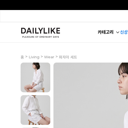
카테고리
신상
>
>
>
Living
Wear
홈
파자마 세트