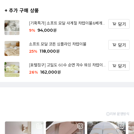
+ 추가 구매 상품
[기획특가] 소프트 모달 사계절 차렵이불&베개커
담기
버 세트
94,000
9
%
원
소프트 모달 코튼 심플라인 차렵이불
담기
118,000
25
%
원
[호텔침구] 고밀도 60수 순면 자수 워싱 차렵이불
담기
세트 - 02 Lime
162,000
26
%
원