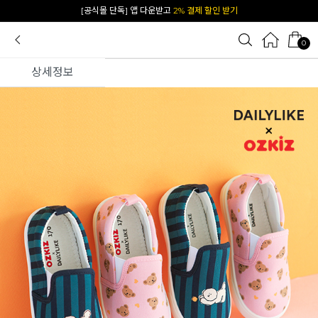
카카오 플친 추가하면
1천원 즉시 할인 쿠폰
0
상세정보