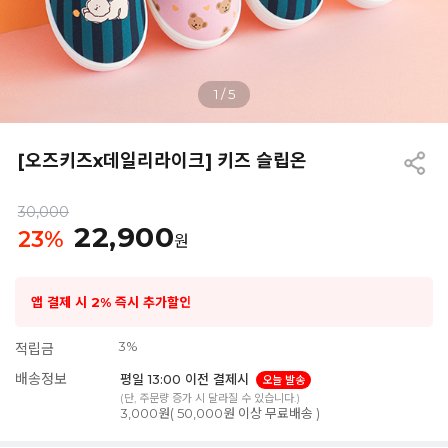
1
/
5
[오즈키즈x데일리라이크] 키즈 슬립온
30,000
22,900
23
%
원
앱 결제 시 2% 즉시 추가할인
3%
적립금
배송정보
평일 13:00 이전 결제시
오늘 발송
(단, 주문량 증가 시 달라질 수 있습니다.)
3,000원( 50,000원 이상 무료배송 )