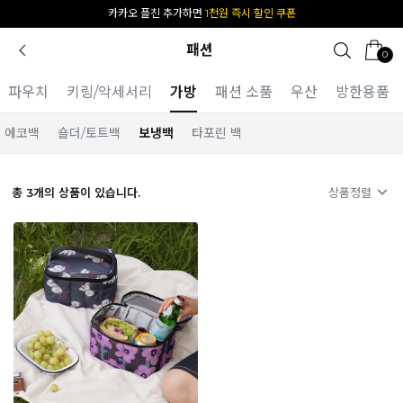
카카오 플친 추가하면
1천원 즉시 할인 쿠폰
패션
0
파우치
키링/악세서리
가방
패션 소품
우산
방한용품
에코백
숄더/토트백
보냉백
타포린 백
총
3
개의 상품이 있습니다.
상품정렬