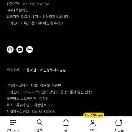
신한은행 100-030-530912
(주)이투컬렉션
입금자명 불일치 시 자동 연동되지않습니다.
고객센터(카톡,1:1문의)로 확인해 주세요.
회사소개
이용약관
개인정보처리방침
(주)이투컬렉션
대표 :
이용철, 이창만
고객센터 :
1644-2309(전화 상담 미 운영 / 문자 발신 전용)
개인정보 보호책임자 :
이창만
주소 :
대구시 남구 대명남로 192
사업자등록번호 :
514-81-83305
신규 3천원 쿠폰
통신판매업 신고번호 :
제 2012-대구남구-0241호
제안 문의 : e2co@dailylike.co.kr
카테고리
검색
홈
MY
최근본
대량 구매 문의 : e2sales@dailylike.co.kr