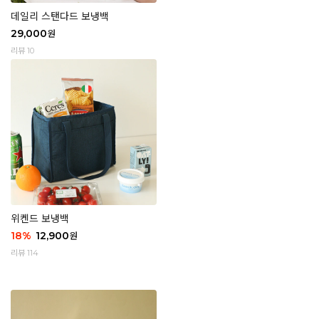
데일리 스탠다드 보냉백
29,000
원
리뷰 10
위켄드 보냉백
18
%
12,900
원
리뷰 114