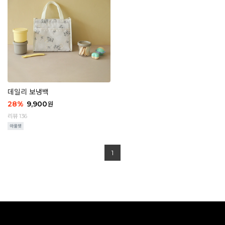
데일리 보냉백
28
%
9,900
원
리뷰 136
1