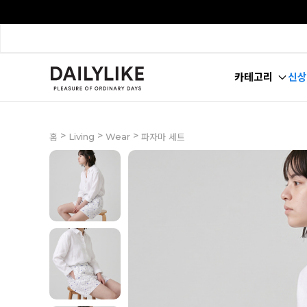
카테고리
신상
>
>
>
Living
Wear
홈
파자마 세트