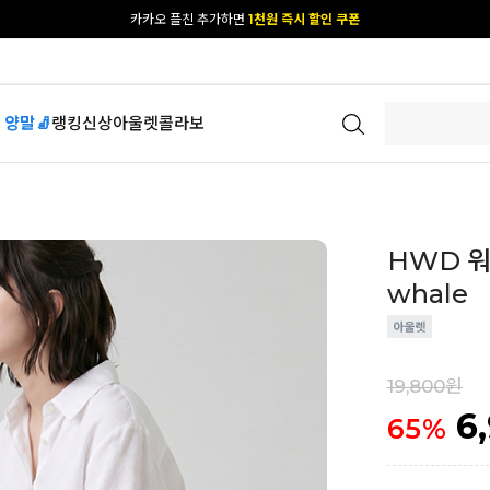
[공식몰 단독] 앱 다운받고
2% 결제 할인 받기
 양말🧦
랭킹
신상
아울렛
콜라보
HWD 워싱
whale
19,800원
6
65
%