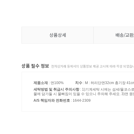
상품상세
배송/교환
상품 필수 정보
전자상거래 등에서의 상품정보 제공 고시에 따라 작성 되었습니
제품소재
: 면100%
치수
: M : 허리단면32cm 총기장 41cm
세탁방법 및 취급시 주의사항
: 1)기계세탁 시에는 섬세/울코스
물에 담가둘 시 물빠짐이 있을 수 있으니 주의해 주세요. 3)면 원
A/S 책임자와 전화번호
: 1644-2309