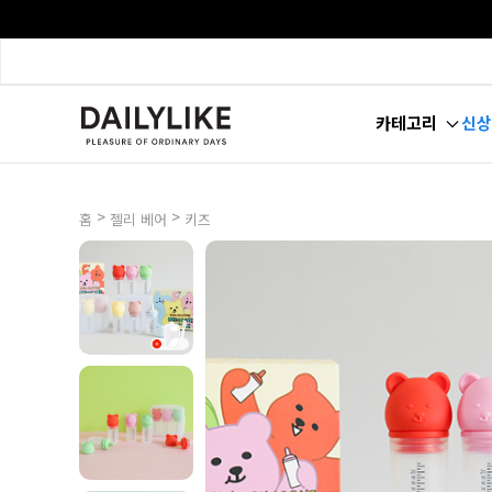
카테고리
신상
>
>
홈
젤리 베어
키즈