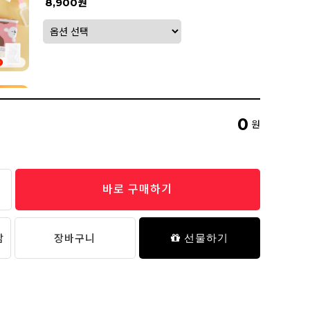
8,900원
네임 스티커 (젤리 베어) - 01 Baby
1,800원
0
원
추가 담기
바로 구매하기
[육아필수템] 비숑 실리콘 약병
17,900원
담
장바구니
선물하기