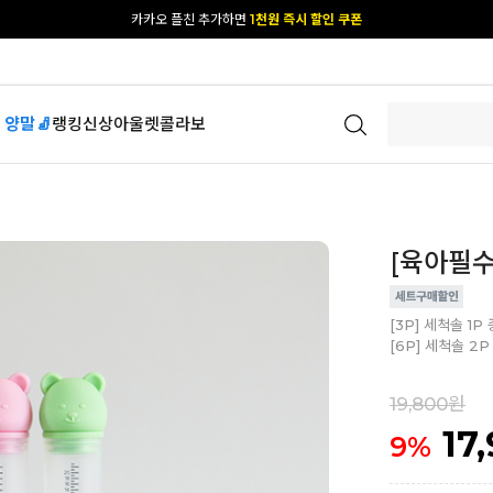
[공식몰 단독] 앱 다운받고
2% 결제 할인 받기
 양말🧦
랭킹
신상
아울렛
콜라보
[육아필수
[3P] 세척솔 1P
[6P] 세척솔 2
19,800원
17
9
%