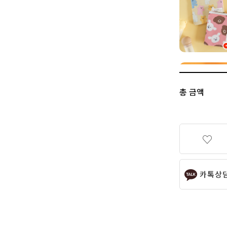
총 금액
카톡상