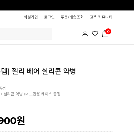
회원가입
로그인
주문/배송조회
고객 커뮤니티
0
템] 젤리 베어 실리콘 약병
 증정
P + 실리콘 약병 1P 보관용 케이스 증정
,900
원