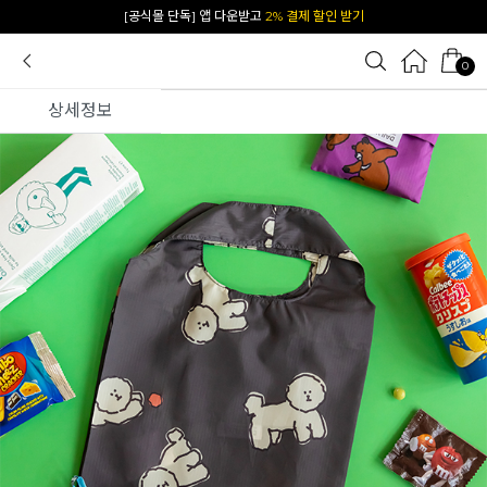
카카오 플친 추가하면
1천원 즉시 할인 쿠폰
0
상세정보