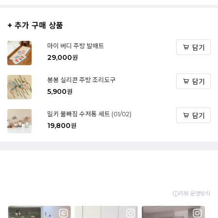
+ 추가 구매 상품
마이 버디 주방 발매트
담기
29,000
원
봉봉 실리콘 주방 조리도구
담기
5,900
원
밀키 물빠짐 수저통 세트 (01/02)
담기
19,800
원