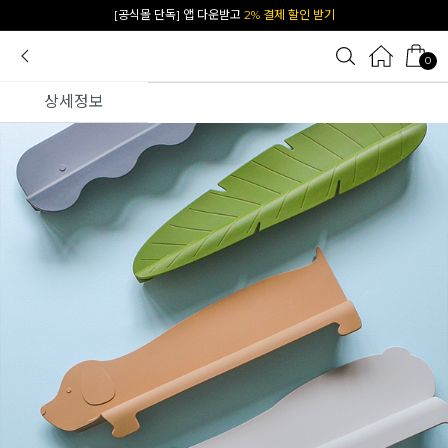
카카오 플친 추가하면
1천원 즉시 할인 쿠폰
0
상세정보