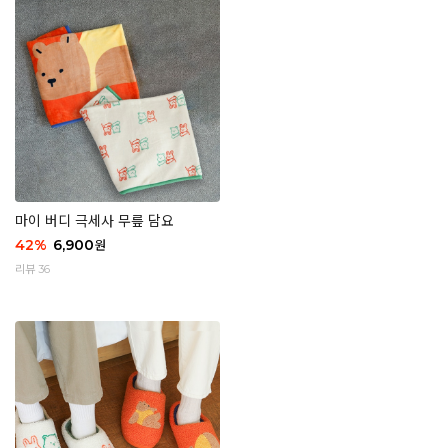
마이 버디 극세사 무릎 담요
42
%
6,900
원
리뷰 36