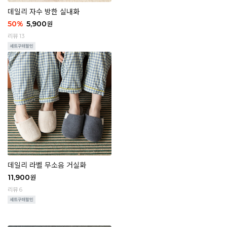
데일리 자수 방한 실내화
50
%
5,900
원
리뷰 13
데일리 라벨 무소음 거실화
11,900
원
리뷰 6