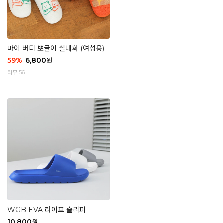
마이 버디 뽀글이 실내화 (여성용)
59
%
6,800
원
리뷰 56
WGB EVA 라이프 슬리퍼
10,800
원