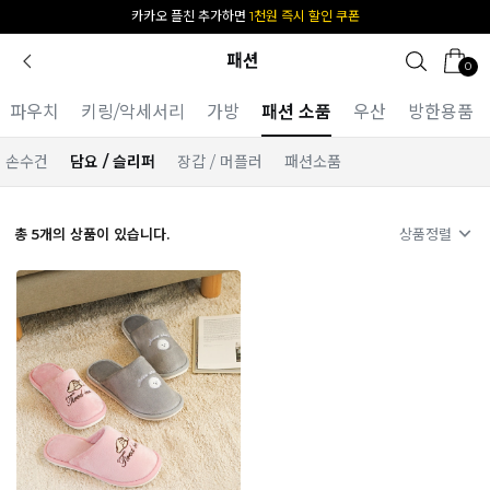
카카오 플친 추가하면
1천원 즉시 할인 쿠폰
패션
0
파우치
키링/악세서리
가방
패션 소품
우산
방한용품
손수건
담요 / 슬리퍼
장갑 / 머플러
패션소품
총
5
개의 상품이 있습니다.
상품정렬