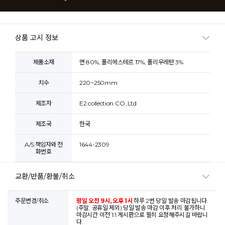
상품 고시 정보
제품소재
면 80%, 폴리에스테르 17%, 폴리우레탄 3%
치수
220~250mm
제조자
E2 collection CO.,Ltd
제조국
한국
A/S 책임자와 전
1644-2309
화번호
교환/반품/환불/취소
주문변경/취소
평일 오전 9시, 오후 1시
하루 2번 당일 발송 마감됩니다.
(주말, 공휴일 제외) 당일 발송 마감 이후 처리 불가하니
마감시간 이전 1:1 게시판으로 필히 요청해주시길 바랍니
다.