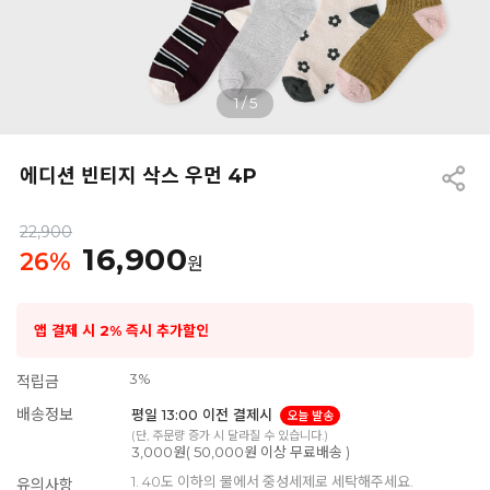
1
/
5
에디션 빈티지 삭스 우먼 4P
22,900
16,900
26
%
원
앱 결제 시 2% 즉시 추가할인
3%
적립금
배송정보
평일 13:00 이전 결제시
오늘 발송
(단, 주문량 증가 시 달라질 수 있습니다.)
3,000원( 50,000원 이상 무료배송 )
1. 40도 이하의 물에서 중성세제로 세탁해주세요.
유의사항