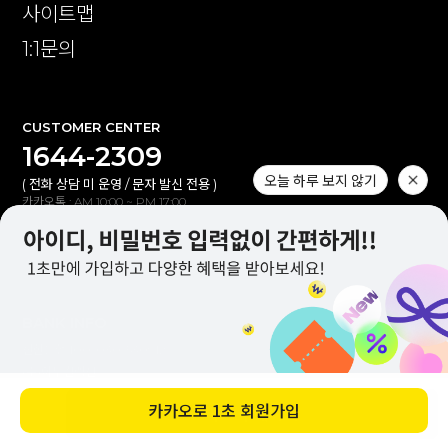
사이트맵
1:1문의
CUSTOMER CENTER
1644-2309
오늘 하루 보지 않기
( 전화 상담 미 운영 / 문자 발신 전용 )
카카오톡 : AM 10:00 ~ PM 17:00
1:1 문의 : AM 10:00 ~ PM 17:00
점심시간 : PM 12:00 ~ PM 13:10
(토,일,공휴일 휴무)
BANK INFO
신한은행 100-030-530912
(주)이투컬렉션
입금자명 불일치 시 자동 연동되지않습니다.
카카오로
1초 회원가입
바로 구매하기
고객센터(카톡,1:1문의)로 확인해 주세요.