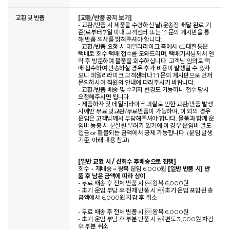
교환 및 반품
[교환/반품 공지 보기]
- 교환/반품 시 제품을 수령하신 날(운송장 배달 완료 기
준)로부터 7일 이내 고객센터 또는 1:1 문의 게시판을 통
해 반품 의사를 밝혀주셔야 합니다.
- 교환/반품 요청 시 데일리라이크 측에서 CJ대한통운
택배로 회수 택배 접수를 도와드리며, 택배기사님께서 연
락 후 방문하여 물품을 회수하십니다. 고객님 임의로 택
배 접수하여 반송하실 경우 추가 비용이 발생할 수 있사
오니 데일리라이크 고객센터나 1:1 문의 게시판으로 먼저
문의하시어 직원의 안내에 따라주시기 바랍니다.
- 교환/반품 배송 및 수거지 변경도 가능하니 접수 당시
요청해주시면 됩니다.
- 제품하자 및 데일리라이크 과실로 인한 교환/반품 발생
시에만 무료 맞교환/무료반품이 가능하며, 이 외의 경우
운임은 고객님께서 부담해주셔야 합니다. 물품과 함께 운
임비 동봉 시 분실될 우려가 있기에 이 경우 운임비 별도
입금 or 환불되는 금액에서 공제 가능합니다. (운임 발생
기준, 아래 내용 참고)
[일반 교환 시 / 선회수 후배송으로 진행]
회수 + 재배송 = 왕복 운임 6,000원
[일반 반품 시] 반
품 후 남은 금액에 따라 상이
- 무료 배송 후 전체 반품 시  왕복 6,000원
- 초기 운임 부담 후 전체 반품 시  초기 운임 포함된 총
금액에서 6,000원 차감 후 취소
- 무료 배송 후 전체 반품 시  왕복 6,000원
- 초기 운임 부담 후 부분 반품 시  편도 3,000원 차감
후 부분 취소