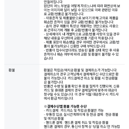
만들어집니다.
원단의 어느 부분을 어떻게 자르느냐에 따라 화면상에 보
이는 이미지와 달리 보일 수 있으므로 이와 관련된 이유
로 교환/반품은 불가능합니다.
- 사용흔적 및 제품불량으로 보이기 위해 고의로 제품을
훼손한 흔적이 있을 경우 교환/반품은 불가능합니다.
- 솜의 경우 제품의 특성상 개봉하는 것만으로도 사용으
로 간주되기에 개봉 후 교환/반품이 불가합니다.
- 상세페이지 내 개별적으로 교환/반품 사항이 있을 경우
해당 내용을 우선하여 교환/반품 기준이 적용됩니다.
- 제품 포장이 훼손됐을 경우 어떠한 경우에서도 교환/반
품이 불가능하오니 신중한 구매 부탁드립니다.
- 반품이 접수되었더라도 반송된 물품 상태 확인 후 사용
흔적이나 훼손 여부에 따라 교환 및 환불이 불가할 수 있
습니다.
환불
환불은 적립금/예치금 환불 및 결제취소가 가능합니다.
결제취소의 경우 고객님께서 결제해주신 수단으로만 환
불이 가능합니다. 카드결제건 취소 및 환불 시 현금환불
은 불가합니다.
반품건 수령 및 물품 확인 후 환불 절차가 진행되며, 신용
카드 및 휴대폰 결제의 경우 결제일자에 맞추어 대금이
청구될 수도 있습니다. 이 경우 익월 대금청구 시 카드사
에서 환급 처리됩니다.
※
결제수단별 환불 가능한 수단
- 카드결제 : 카드취소 및 적립금 환불만 가능
- 무통장 입금, 실시간계좌이체 등 현금 결제 : 현금 환불
및 예치금 환불
- 핸드폰 결제 : 핸드폰 결제 취소 및 적립금 환불
핸드폰 결제의 경우, 통신사 정책 상 '당월 취소'만 가능합