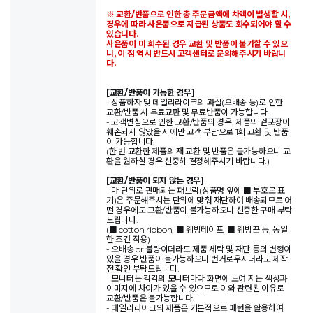
※ 교환/반품으로 인한 총 주문금액에 차액이 발생할 시,
경우에 따라 사은품으로 지급된 상품도 회수되어야 할 수
있습니다.
사은품이 미 회수된 경우 교환 및 반품이 불가할 수 있으
니, 이 점 역시 반드시 고객센터로 문의해주시기 바랍니
다.
[교환/반품이 가능한 경우]
- 상품하자 및 데일리라이크의 과실(오배송 등)로 인한
교환/반품 시 무료교환 및 무료반품이 가능합니다.
- 고객변심으로 인한 교환/반품의 경우, 제품의 겉포장이
훼손되지 않았을 시에만 고객 부담으로 1회 교환 및 반품
이 가능합니다.
(한 번 교환한 제품의 재 교환 및 반품은 불가능하오니 교
환을 원하실 경우 신중히 결정해주시기 바랍니다.)
[교환/반품이 되지 않는 경우]
- 마 단위로 판매되는 패브릭(상품명 앞에 ■ 부호로 표
기)은 주문해주시는 단위에 맞춰 재단하여 배송되므로 어
떤 경우에도 교환/반품이 불가능하오니 신중한 구매 부탁
드립니다.
(■ cotton ribbon, ■ 웨빙테이프, ■ 웨빙끈 등, 동일
한 조건 적용)
- 오배송 or 불량이더라도 제품 세탁 및 재단 등의 변형이
있을 경우 반품이 불가능하오니 번거로우시더라도 제작
전 확인 부탁드립니다.
- 모니터는 각각의 모니터마다 화면에 보여 지는 색상과
이미지에 차이가 있을 수 있으므로 이와 관련된 이유로
교환/반품은 불가능합니다.
- 데일리라이크의 제품은 기본적으로 패턴을 활용하여