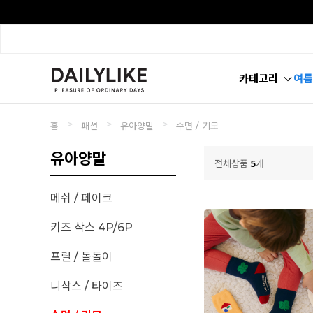
카테고리
여름
>
>
>
홈
패션
유아양말
수면 / 기모
유아양말
전체상품
5
개
메쉬 / 페이크
키즈 삭스 4P/6P
프릴 / 돌돌이
니삭스 / 타이즈