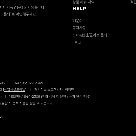
상품 리뷰 내역
적
치시 자동연동이 되지않습니다.
HELP
1:1문의)로 확인해주세요.
1:1문의
공지사항
도매&협찬/콜라보 문의
FAQ
305
I
FAX : 053-651-2309
사업자정보확인
 [
]
I
개인정보 보호책임자 : 이창만
kr
I
대표전화: 1644-2309 (전화 상담 미 운영 / 문자 발신 전용)
도용할 시 법적 처벌을 받을 수 있습니다.
on