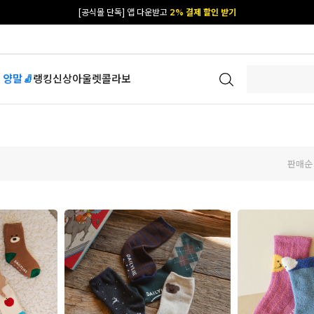
카카오 플친 추가하면
1천원 즉시 할인 쿠폰
[공식몰 단독] 앱 다운받고
2% 결제 할인 받기
 양말🧦
랭킹
신상
아울렛
콜라보
판매순