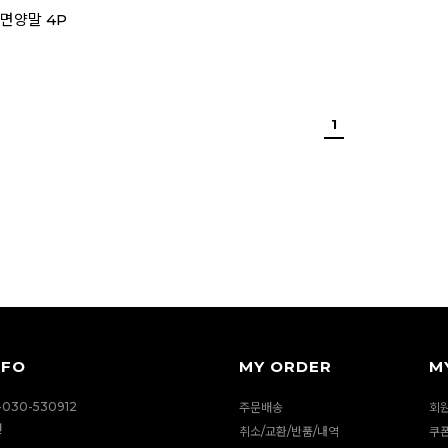
수면양말 4P
1
NFO
MY ORDER
M
030-530912
주문배송
회
션
취소/교환/반품/내역
쿠