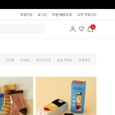
회원가입
로그인
주문/배송조회
고객 커뮤니티
0
신상품
리뷰순
낮은가격순
높은가격순
상품명순