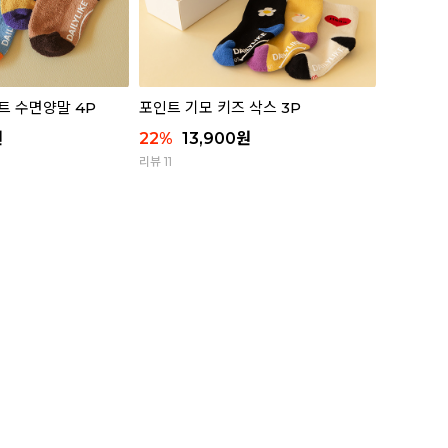
트 수면양말 4P
포인트 기모 키즈 삭스 3P
원
22
%
13,900
원
리뷰 11