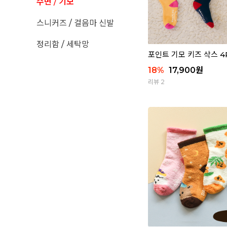
수면 / 기모
스니커즈 / 걸음마 신발
정리함 / 세탁망
포인트 기모 키즈 삭스 4P
18
%
17,900
원
리뷰 2