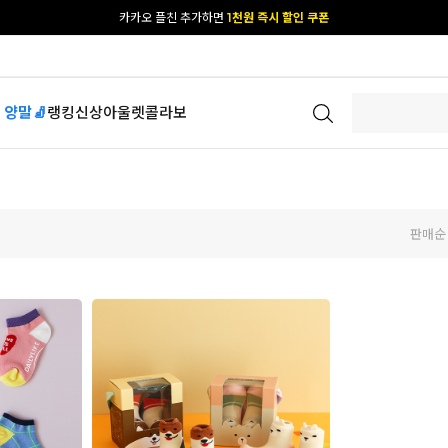
카카오 플친 추가하면
1천원 즉시 할인 쿠폰
[공식몰 단독] 앱 다운받고
2% 결제 할인 받기
 양말🧦
랭킹
신상
아울렛
콜라보
판매순