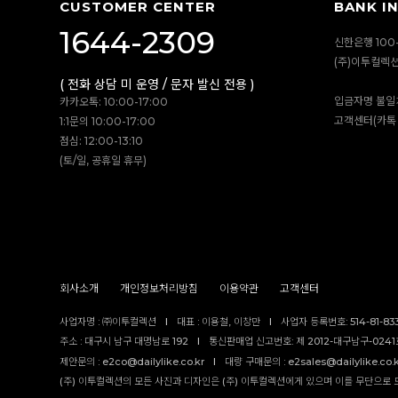
CUSTOMER CENTER
BANK I
1644-2309
신한은행 100-
(주)이투컬렉
( 전화 상담 미 운영 / 문자 발신 전용 )
입금자명 불일
카카오톡: 10:00-17:00
고객센터(카톡 
1:1문의 10:00-17:00
점심: 12:00-13:10
(토/일, 공휴일 휴무)
회사소개
개인정보처리방침
이용약관
고객센터
사업자명 : ㈜이투컬렉션
I
대표 : 이용철, 이창만
I
사업자 등록번호: 514-81-83
주소 : 대구시 남구 대명남로 192
I
통신판매업 신고번호: 제 2012-대구남구-0241호
제안문의 : e2co@dailylike.co.kr
I
대량 구매문의 : e2sales@dailylike.co.
(주) 이투컬렉션의 모든 사진과 디자인은 (주) 이투컬렉션에게 있으며 이를 무단으로 