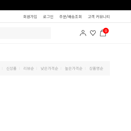
회원가입
로그인
주문/배송조회
고객 커뮤니티
0
신상품
리뷰순
낮은가격순
높은가격순
상품명순