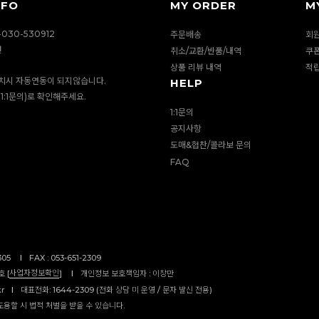
NFO
MY ORDER
M
030-530912
주문배송
회
션
취소/교환/반품/내역
쿠
상품 리뷰 내역
적
치시 자동연동이 되지않습니다.
HELP
1:1문의)로 확인해주세요.
1:1문의
공지사항
도매&협찬/콜라보 문의
FAQ
305
I
FAX : 053-651-2309
사업자정보확인
 [
]
I
개인정보 보호책임자 : 이창만
kr
I
대표전화: 1644-2309 (전화 상담 미 운영 / 문자 발신 전용)
도용할 시 법적 처벌을 받을 수 있습니다.