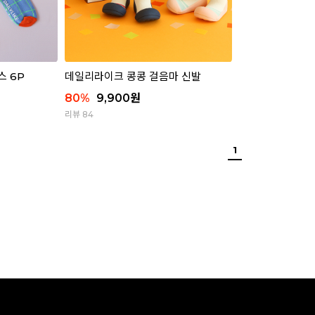
스 6P
데일리라이크 콩콩 걸음마 신발
80
%
9,900
원
리뷰 84
1