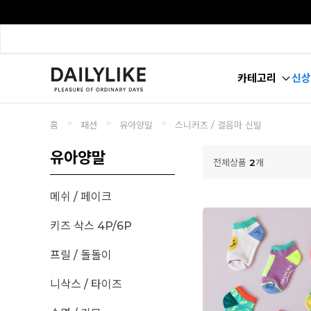
카테고리
신상
>
>
>
홈
패션
유아양말
스니커즈 / 걸음마 신발
유아양말
전체상품
2
개
메쉬 / 페이크
키즈 삭스 4P/6P
프릴 / 돌돌이
니삭스 / 타이즈