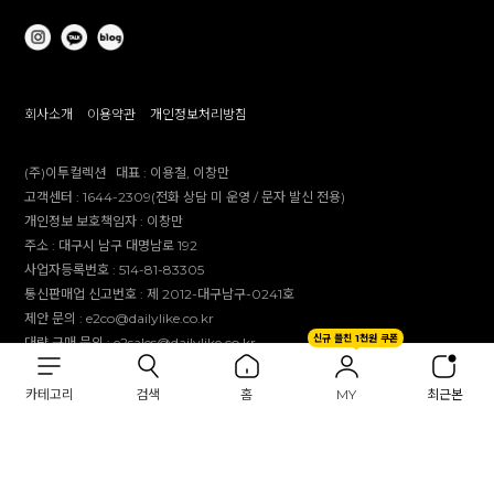
회사소개
이용약관
개인정보처리방침
(주)이투컬렉션
대표 :
이용철, 이창만
고객센터 :
1644-2309(전화 상담 미 운영 / 문자 발신 전용)
개인정보 보호책임자 :
이창만
주소 :
대구시 남구 대명남로 192
사업자등록번호 :
514-81-83305
통신판매업 신고번호 :
제 2012-대구남구-0241호
제안 문의 : e2co@dailylike.co.kr
신규 플친 1천원 쿠폰
대량 구매 문의 : e2sales@dailylike.co.kr
Overseas business : dailylike@e2collection.com
FAX :
053-651-2309
카테고리
검색
홈
MY
최근본
Copyright Dailylike All rights reserved.