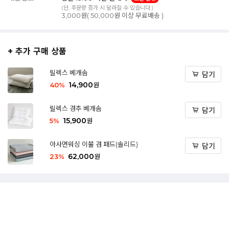
(단, 주문량 증가 시 달라질 수 있습니다.)
3,000원( 50,000원 이상 무료배송 )
+ 추가 구매 상품
릴렉스 베개솜
담기
14,900
40
%
원
릴렉스 경추 베개솜
담기
15,900
5
%
원
아사면워싱 이불 겸 패드(솔리드)
담기
62,000
23
%
원