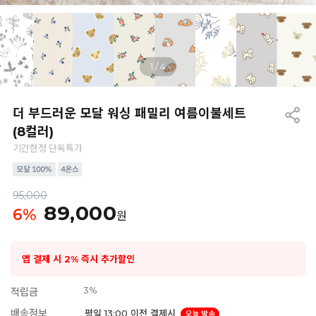
1
/
4
더 부드러운 모달 워싱 패밀리 여름이불세트
(8컬러)
기간한정 단독특가
95,000
89,000
6
%
원
앱 결제 시 2% 즉시 추가할인
3%
적립금
배송정보
평일 13:00 이전 결제시
오늘 발송