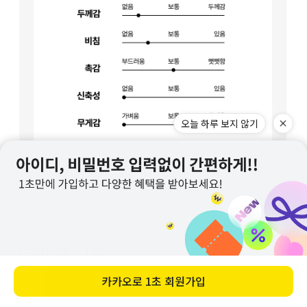
오늘 하루 보지 않기
카카오로
1초 회원가입
바로 구매하기