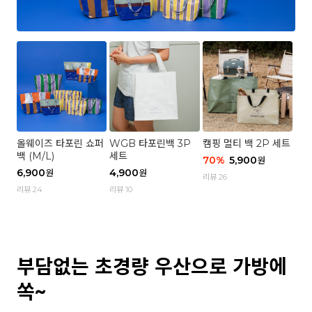
올웨이즈 타포린 쇼퍼
WGB 타포린백 3P
캠핑 멀티 백 2P 세트
백 (M/L)
세트
70
%
5,900
원
6,900
4,900
원
원
리뷰 26
리뷰 24
리뷰 10
부담없는 초경량 우산으로 가방에
쏙~