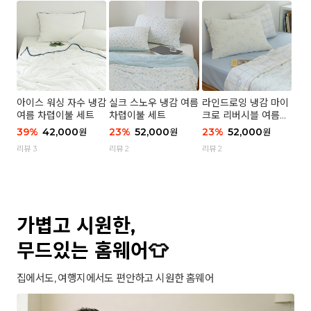
아이스 워싱 자수 냉감
실크 스노우 냉감 여름
라인드로잉 냉감 마이
여름 차렵이불 세트
차렵이불 세트
크로 리버시블 여름이
불 세트
39
%
42,000
23
%
52,000
23
%
52,000
원
원
원
리뷰 3
리뷰 2
리뷰 2
가볍고 시원한,
무드있는 홈웨어👕
집에서도, 여행지에서도 편안하고 시원한 홈웨어