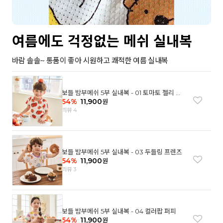
여름에도 걱정없는 메쉬 실내복
바람 솔솔~ 통품이 좋아 시원하고 쾌적한 여름 실내복
보들 밤부메쉬 5부 실내복 - 01 토마토 젤리 베
어
54
%
11,900
원
리뷰 4
보들 밤부메쉬 5부 실내복 - 03 두들링 프렌즈
54
%
11,900
원
리뷰 3
보들 밤부메쉬 5부 실내복 - 04 컬러팝 퍼피
54
%
11,900
원