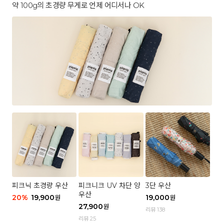
약 100g의 초경량 무게로 언제 어디서나 OK
피크닉 초경량 우산
피크니크 UV 차단 양
3단 우산
우산
20
%
19,900
19,000
원
원
27,900
원
리뷰 138
리뷰 25