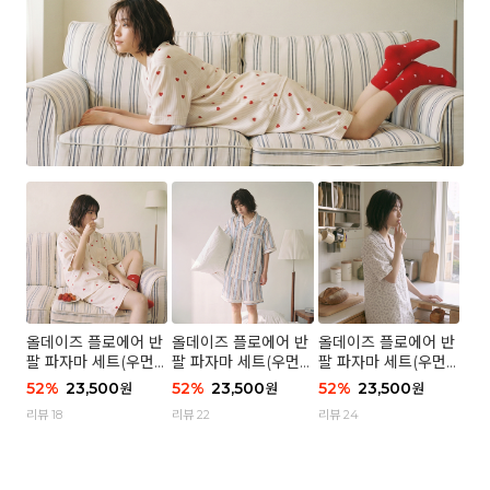
올데이즈 플로에어 반
올데이즈 플로에어 반
올데이즈 플로에어 반
팔 파자마 세트(우먼)
팔 파자마 세트(우먼)
팔 파자마 세트(우먼)
- 04 하트 컨페티
- 03 브리즈 스트라이
- 01 포슬 가든
52
%
23,500
52
%
23,500
52
%
23,500
원
원
원
프
리뷰 18
리뷰 22
리뷰 24