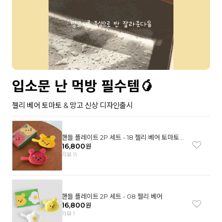
입소문 난 먹방 필수템🥭
젤리 베어 토마토 & 망고 신상 디자인출시
핸들 플레이트 2P 세트 - 18 젤리 베어 토마토
& 망고
16,800
원
리뷰 11
핸들 플레이트 2P 세트 - 08 젤리 베어
16,800
원
리뷰 1