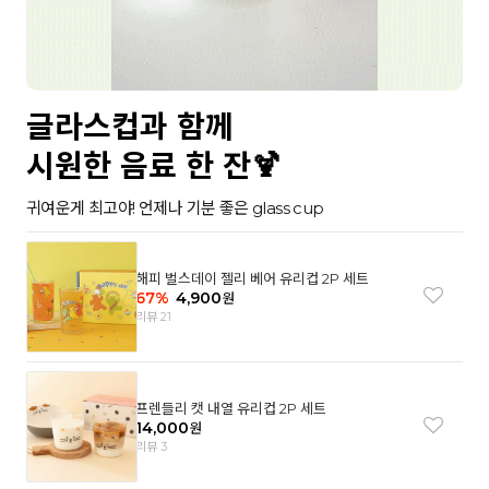
글라스컵과 함께
시원한 음료 한 잔🍹
귀여운게 최고야! 언제나 기분 좋은 glass cup
해피 벌스데이 젤리 베어 유리컵 2P 세트
67
%
4,900
원
리뷰 21
프렌들리 캣 내열 유리컵 2P 세트
14,000
원
리뷰 3