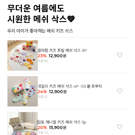
무더운 여름에도
시원한 메쉬 삭스💙
우리 아이가 좋아하는 메쉬 키즈 삭스
컬러팜 키즈 프릴 메쉬 삭스 3P
23
%
12,900
원
리뷰 84
데일리 키즈 메쉬 삭스 4P -05 쿨 프루티
24
%
12,900
원
리뷰 10
팁토 애니멀 키즈 메쉬 삭스 5p
20
%
15,900
원
리뷰 34