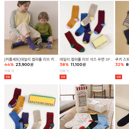
[커플세트]데일리 컬러풀 리브 키즈
데일리 컬러풀 리브 삭스 우먼 3P
쿠키 스트
6P & 우먼3P 삭스세트
44
%
23,900
세트
38
%
11,100
32
%
8
원
원
리뷰 32
리뷰 15