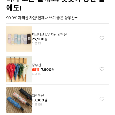
에도!
99.9% 자외선 차단! 언제나 쓰기 좋은 양우산☂️
피크니크 UV 차단 양우산
27,900
원
리뷰 25
장우산
65
%
7,900
원
리뷰 140
3단 우산
19,000
원
리뷰 138