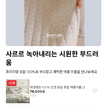
사르르 녹아내리는 시원한 부드러
움
프리미엄 모달 100%로 부드럽고 쾌적한 여름 이불을 만나보세요.
자연냉감 100% 인견 모달 프릴 여름이불 (3컬
러)
78,000
원
리뷰 8