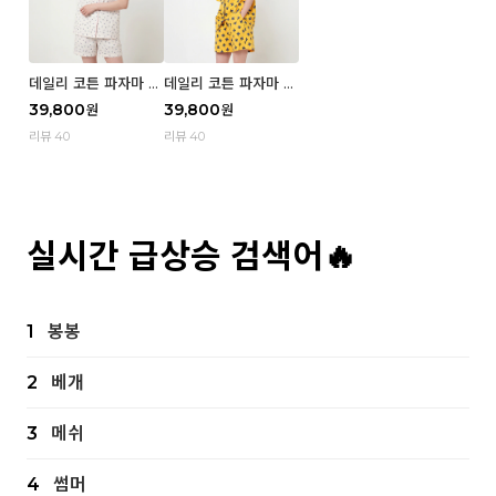
데일리 코튼 파자마 반
데일리 코튼 파자마 반
팔 세트 (우먼) - 02
팔 세트 (우먼) - 01 Mi
39,800
39,800
원
원
Blue cherry
z
리뷰 40
리뷰 40
실시간 급상승 검색어🔥
1
봉봉
2
베개
3
메쉬
4
썸머