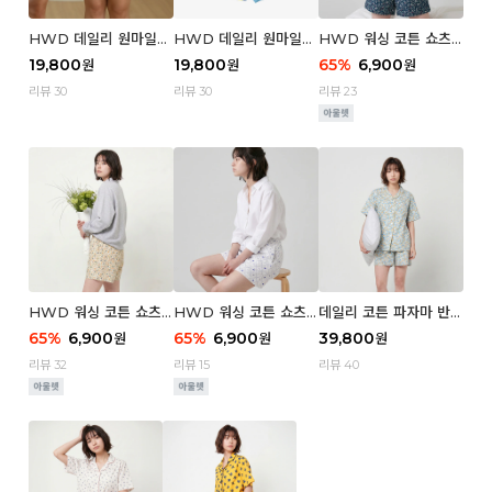
HWD 데일리 원마일
HWD 데일리 원마일
HWD 워싱 코튼 쇼츠
쇼츠 - 03 Poodle (우
쇼츠 - 02 Chouchou
(우먼) - 03 Berry tre
19,800
19,800
65
%
6,900
원
원
원
먼)
(우먼)
e
리뷰 30
리뷰 30
리뷰 23
HWD 워싱 코튼 쇼츠
HWD 워싱 코튼 쇼츠
데일리 코튼 파자마 반팔
(우먼) - 02 Retro flo
(우먼) - 01 Blue whal
세트 (우먼) - 03 Sum
65
%
6,900
65
%
6,900
39,800
원
원
원
wer
e
mer lane
리뷰 32
리뷰 15
리뷰 40