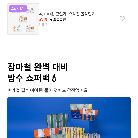
[4,900원 균일가] 유리컵 골라담기
67
%
4,900
원
리뷰 2
장마철 완벽 대비
방수 쇼퍼백💧
휴가철 필수 아이템! 물에 젖어도 걱정없어요