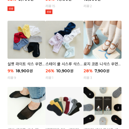
리뷰 15
리뷰 2
실켓 라이트 삭스 우먼 3
스테이 쿨 시스루 삭스
로지 코튼 니삭스 우먼 1
P
우먼 2P
P
9
%
18,900
26
%
10,900
28
%
7,900
원
원
원
리뷰 9
리뷰 1
리뷰 3