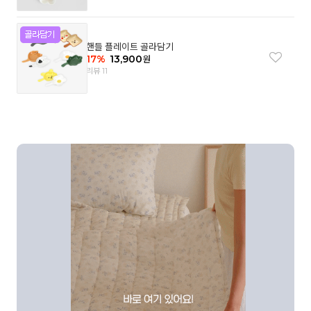
핸들 플레이트 골라담기
17
%
13,900
원
리뷰 11