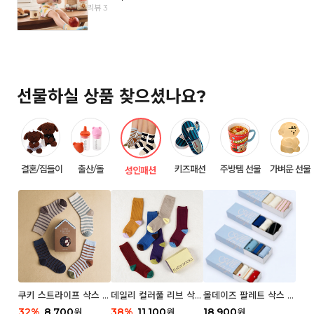
리뷰 3
선물하실 상품 찾으셨나요?
결혼/집들이
출산/돌
키즈패션
주방템 선물
가벼운 선물
성인패션
쿠키 스트라이프 삭스 우
데일리 컬러풀 리브 삭스
올데이즈 팔레트 삭스 우
먼 2P
우먼 3P 세트
먼 5P
32
%
8,700
38
%
11,100
18,900
원
원
원