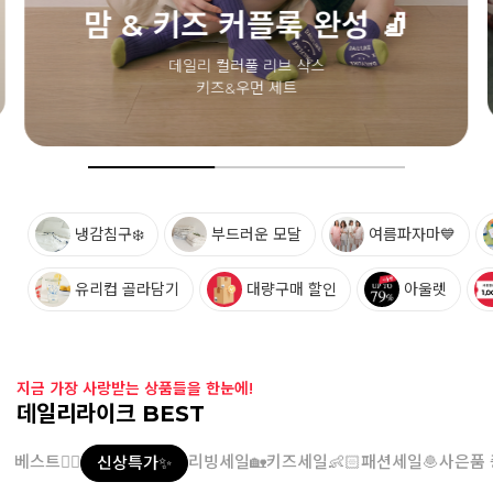
맘 & 키즈 커플룩 완성 🧦
데일리 컬러풀 리브 삭스
키즈&우먼 세트
냉감침구❄️
부드러운 모달
여름파자마💙
유리컵 골라담기
대량구매 할인
아울렛
지금 가장 사랑받는 상품들을 한눈에!
데일리라이크 BEST
베스트👍🏻
리빙세일🏡
키즈세일👶🏻
패션세일🧆
사은품 
신상특가✨