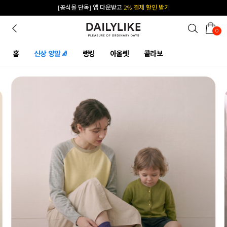
카카오 플친 추가하면
1천원 즉시 할인 쿠폰
0
홈
신상 양말🧦
랭킹
아울렛
콜라보