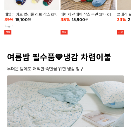
데일리 키즈 컬러풀 리브 삭스 6P -
레이지 선데이 삭스 우먼 5P - 01 G
클래식 오
03 세트
39
%
15,100
athering
38
%
15,900
세트
33
%
2
원
원
리뷰 15
여름밤 필수품💙냉감 차렵이불
무더운 밤에도 쾌적한 숙면을 위한 냉감 침구