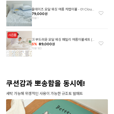
올데이즈 모달 워싱 여름 차렵이불 - 01 Cloud
garden(SS)
79,000
원
리뷰 1
더 부드러운 모달 워싱 패밀리 여름이불세트 (8
컬러)
6
%
89,000
원
리뷰 183
쿠션감과 뽀송함을 동시에!
세탁 가능해 위생적인 사용이 가능한 규조토 발매트