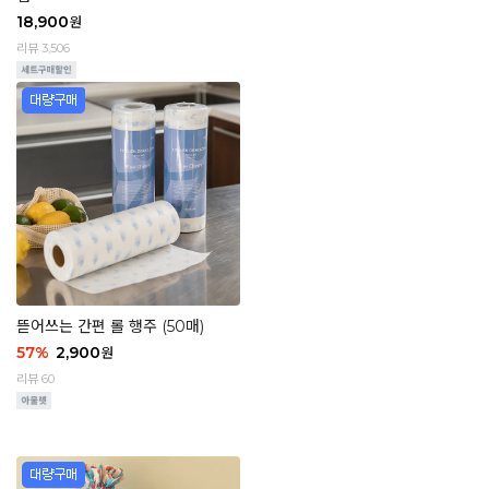
18,900
원
리뷰 3,506
뜯어쓰는 간편 롤 행주 (50매)
57
%
2,900
원
리뷰 60