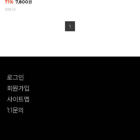
71
%
7,800
원
리뷰 25
1
로그인
회원가입
사이트맵
1:1문의
확인