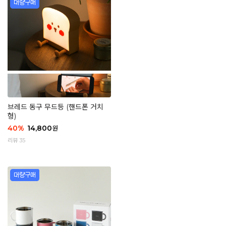
브레드 동구 무드등 (핸드폰 거치
형)
40
%
14,800
원
리뷰 35