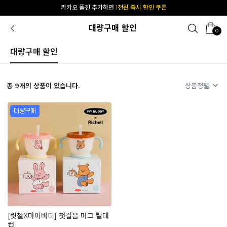
카카오 플친 추가하면
1천원 즉시 할인 쿠폰
대량구매 할인
0
대량구매 할인
총
9
개의 상품이 있습니다.
상품정렬
[릿첼X마이버디] 첫걸음 머그 빨대
컵