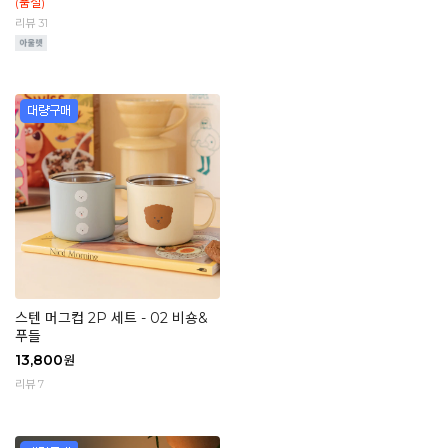
(품절)
리뷰 31
스텐 머그컵 2P 세트 - 02 비숑&
푸들
13,800
원
리뷰 7